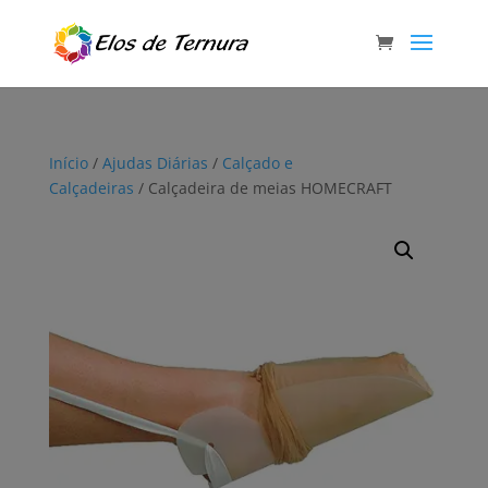
Início
/
Ajudas Diárias
/
Calçado e
Calçadeiras
/ Calçadeira de meias HOMECRAFT