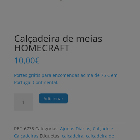
Calçadeira de meias
HOMECRAFT
10,00
€
Portes grátis para encomendas acima de 75 € em
Portugal Continental.
Quantidade
Adicionar
de
Calçadeira
de
meias
REF:
6735
Categorias:
Ajudas Diárias
,
Calçado e
HOMECRAFT
Calçadeiras
Etiquetas:
calçadeira
,
calçadeira de