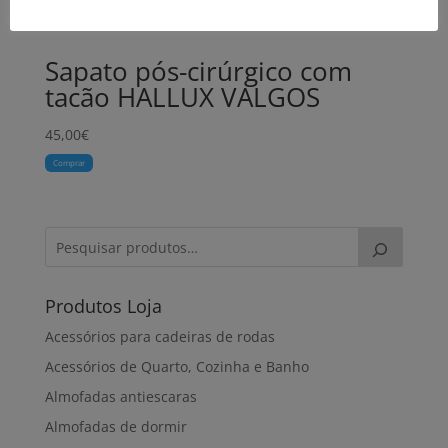
Sapato pós-cirúrgico com
tacão HALLUX VALGOS
45,00
€
Comprar
Produtos Loja
Acessórios para cadeiras de rodas
Acessórios de Quarto, Cozinha e Banho
Almofadas antiescaras
Almofadas de dormir