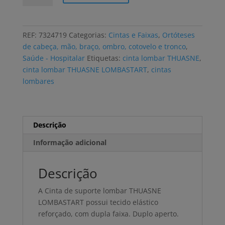
Cinta
lombar
THUASNE
REF:
7324719
Categorias:
Cintas e Faixas
,
Ortóteses
LOMBASTART
de cabeça, mão, braço, ombro, cotovelo e tronco
,
duplo
Saúde - Hospitalar
Etiquetas:
cinta lombar THUASNE
,
aperto
cinta lombar THUASNE LOMBASTART
,
cintas
vários
lombares
tamanhos
Descrição
Informação adicional
Descrição
A Cinta de suporte lombar THUASNE
LOMBASTART possui tecido elástico
reforçado, com dupla faixa. Duplo aperto.