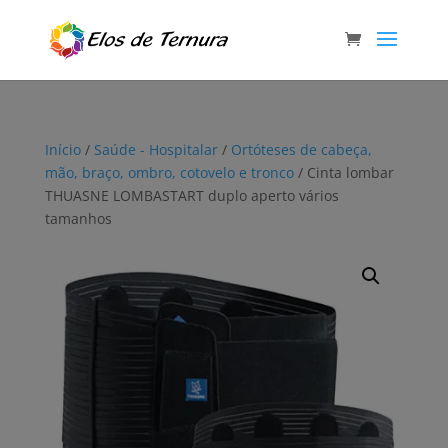
Início
/
Saúde - Hospitalar
/
Ortóteses de cabeça,
mão, braço, ombro, cotovelo e tronco
/ Cinta lombar
THUASNE LOMBASTART duplo aperto vários
tamanhos