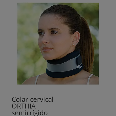
through
260,00€
Colar cervical
ORTHIA
semirrígido