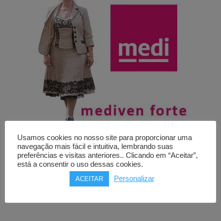
Usamos cookies no nosso site para proporcionar uma
navegação mais fácil e intuitiva, lembrando suas
Meias de compressão
preferências e visitas anteriores.. Clicando em “Aceitar”,
está a consentir o uso dessas cookies.
MEDIVEN FORTE
Personalizar
ACEITAR
Price
53,00
€
–
260,00
€
range:
53,00€