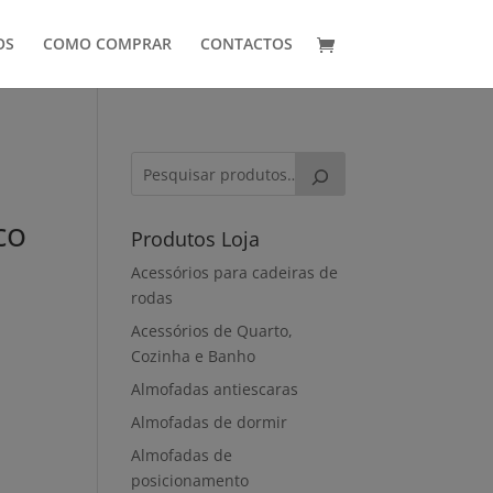
OS
COMO COMPRAR
CONTACTOS
co
Produtos Loja
Acessórios para cadeiras de
rodas
Acessórios de Quarto,
Cozinha e Banho
Almofadas antiescaras
Almofadas de dormir
Almofadas de
posicionamento