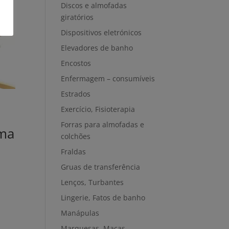
Discos e almofadas
giratórios
Dispositivos eletrónicos
Elevadores de banho
Encostos
Enfermagem – consumíveis
Estrados
Exercício, Fisioterapia
Forras para almofadas e
ma
colchões
Fraldas
Gruas de transferência
Lenços, Turbantes
Lingerie, Fatos de banho
Manápulas
Marquesas, Macas