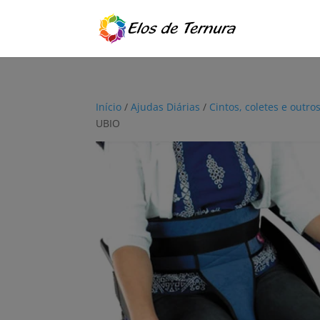
Início
/
Ajudas Diárias
/
Cintos, coletes e outro
UBIO