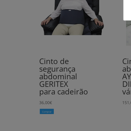
Cinto de
Ci
segurança
ab
abdominal
A
GERITEX
DI
para cadeirão
vá
36,00
€
151,
Comprar