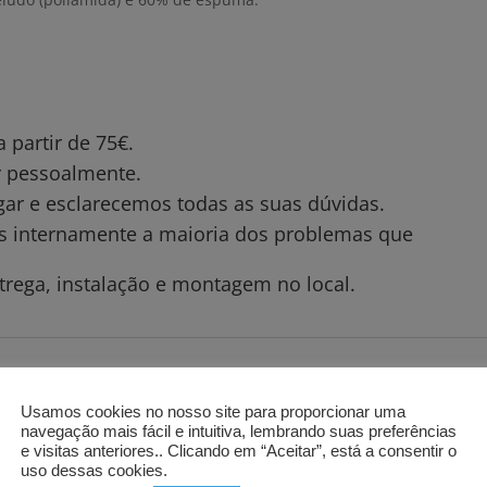
partir de 75€.
ar pessoalmente.
gar e esclarecemos todas as suas dúvidas.
os internamente a maioria dos problemas que
trega, instalação e montagem no local.
Usamos cookies no nosso site para proporcionar uma
navegação mais fácil e intuitiva, lembrando suas preferências
e visitas anteriores.. Clicando em “Aceitar”, está a consentir o
uso dessas cookies.