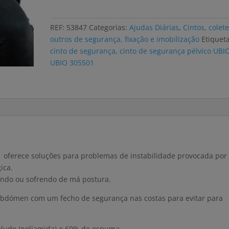
de
segurança
REF:
53847
Categorias:
Ajudas Diárias
,
Cintos, colete
pélvico
outros de segurança, fixação e imobilização
Etiqueta
UBIO
cinto de segurança
,
cinto de segurança pélvico UBI
UBIO 305501
 oferece soluções para problemas de instabilidade provocada por
ica.
ando ou sofrendo de má postura.
 abdómen com um fecho de segurança nas costas para evitar para
eludo (poliamida) e 60% de espuma.