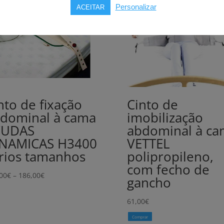
Personalizar
ACEITAR
nto de fixação
Cinto de
dominal à cama
imobilização
YUDAS
abdominal à ca
NAMICAS H3400
VETTEL
rios tamanhos
polipropileno,
com fecho de
Price
00
€
–
186,00
€
gancho
range:
151,00€
61,00
€
through
Comprar
186,00€