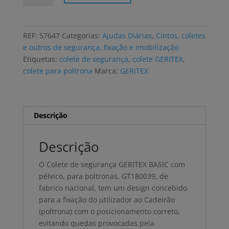
Colete
de
segurança
REF:
57647
Categorias:
Ajudas Diárias
,
Cintos, coletes
GERITEX
e outros de segurança, fixação e imobilização
BASIC
Etiquetas:
colete de segurança
,
colete GERITEX
,
com
colete para poltrona
Marca:
GERITEX
pélvico,
para
poltronas
Descrição
Descrição
O Colete de segurança GERITEX BASIC com
pélvico, para poltronas, GT180039, de
fabrico nacional, tem um design concebido
para a fixação do utilizador ao Cadeirão
(poltrona) com o posicionamento correto,
evitando quedas provocadas pela