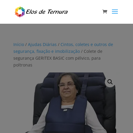
Início
/
Ajudas Diárias
/
Cintos, coletes e outros de
segurança, fixação e imobilização
/ Colete de
segurança GERITEX BASIC com pélvico, para
poltronas