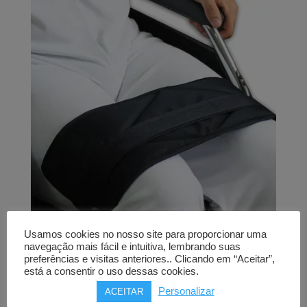
through
67,00€
Usamos cookies no nosso site para proporcionar uma
navegação mais fácil e intuitiva, lembrando suas
preferências e visitas anteriores.. Clicando em “Aceitar”,
Cinto adutor
está a consentir o uso dessas cookies.
GERITEX
Personalizar
ACEITAR
união de pernas