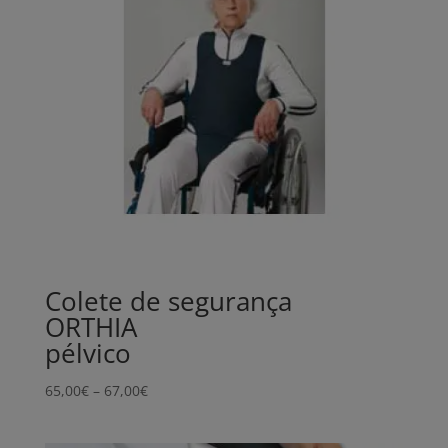
Colete de segurança
ORTHIA
pélvico
Price
65,00
€
–
67,00
€
range:
65,00€