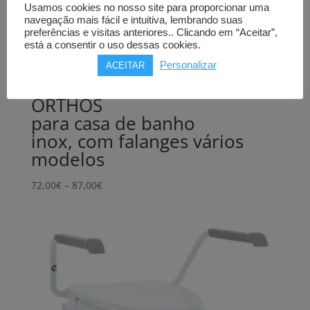
Usamos cookies no nosso site para proporcionar uma
navegação mais fácil e intuitiva, lembrando suas
preferências e visitas anteriores.. Clicando em “Aceitar”,
está a consentir o uso dessas cookies.
Personalizar
ACEITAR
Barra de apoio
ORTHOS
para casa de banho
inox, com falanges vários
modelos
Price
72,00
€
–
87,00
€
range:
72,00€
through
87,00€