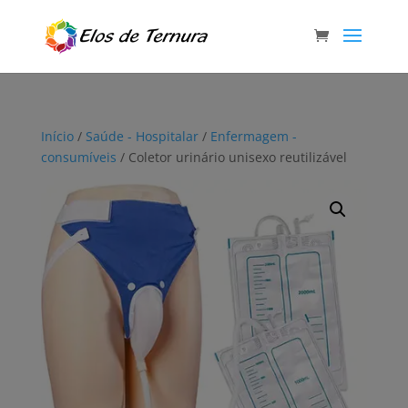
Início
/
Saúde - Hospitalar
/
Enfermagem -
consumíveis
/ Coletor urinário unisexo reutilizável