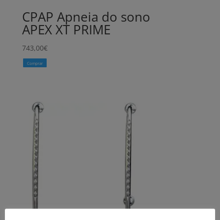
CPAP Apneia do sono
APEX XT PRIME
743,00
€
Comprar