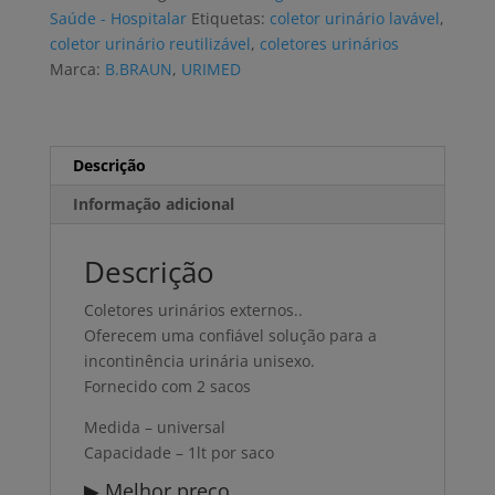
reutilizável
Saúde - Hospitalar
Etiquetas:
coletor urinário lavável
,
coletor urinário reutilizável
,
coletores urinários
Marca:
B.BRAUN
,
URIMED
Descrição
Informação adicional
Descrição
Coletores urinários externos..
Oferecem uma confiável solução para a
incontinência urinária unisexo.
Fornecido com 2 sacos
Medida – universal
Capacidade – 1lt por saco
▶ Melhor preço.