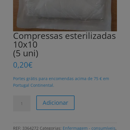
Compressas esterilizadas
10x10
(5 uni)
0,20
€
Portes grátis para encomendas acima de 75 € em
Portugal Continental.
Quantidade
Adicionar
de
Compressas
esterilizadas
10x10
REF:
3364272
Categorias:
Enfermagem - consumíveis
,