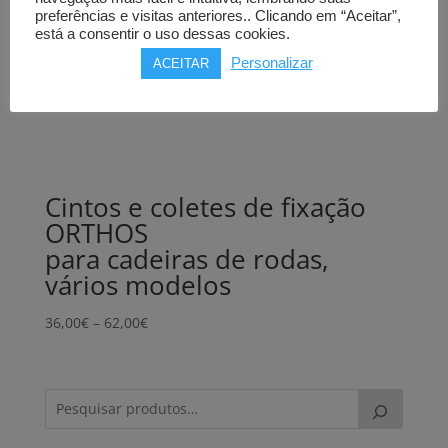
preferências e visitas anteriores.. Clicando em “Aceitar”,
está a consentir o uso dessas cookies.
Personalizar
ACEITAR
Cintos e coletes de fixação
ORTHOS
para cadeiras de rodas,
vários modelos
Price
36,00
€
–
62,00
€
range:
36,00€
through
62,00€