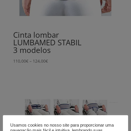
Cinta lombar
LUMBAMED STABIL
3 modelos
Price
110,00
€
–
124,00
€
range:
110,00€
through
124,00€
Usamos cookies no nosso site para proporcionar uma
navegação mais fácil e intuitiva, lembrando suas