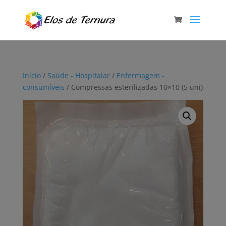
Início
/
Saúde - Hospitalar
/
Enfermagem -
consumíveis
/ Compressas esterilizadas 10×10 (5 uni)