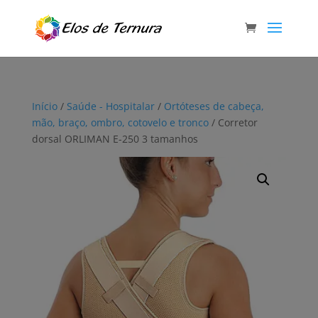
Início
/
Saúde - Hospitalar
/
Ortóteses de cabeça,
mão, braço, ombro, cotovelo e tronco
/ Corretor
dorsal ORLIMAN E-250 3 tamanhos