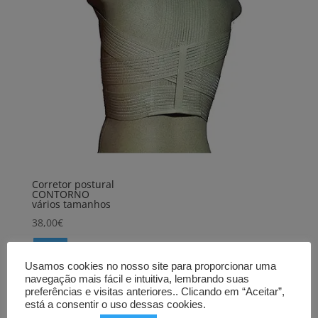
Corretor postural
CONTORNO
vários tamanhos
38,00
€
Comprar
Usamos cookies no nosso site para proporcionar uma
navegação mais fácil e intuitiva, lembrando suas
preferências e visitas anteriores.. Clicando em “Aceitar”,
Produtos Relacionados
está a consentir o uso dessas cookies.