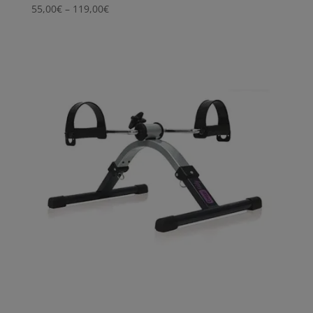
Price
55,00
€
–
119,00
€
range:
55,00€
through
119,00€