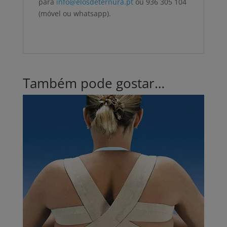
para
info@elosdeternura.pt
ou 936 305 104
(móvel ou whatsapp).
Também pode gostar…