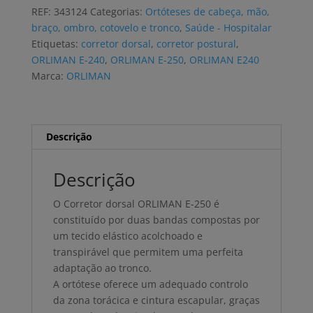
ORLIMAN
REF:
343124
Categorias:
Ortóteses de cabeça, mão,
E-
braço, ombro, cotovelo e tronco
,
Saúde - Hospitalar
250
Etiquetas:
corretor dorsal
,
corretor postural
,
3
ORLIMAN E-240
,
ORLIMAN E-250
,
ORLIMAN E240
tamanhos
Marca:
ORLIMAN
Descrição
Descrição
O Corretor dorsal ORLIMAN E-250 é
constituído por duas bandas compostas por
um tecido elástico acolchoado e
transpirável que permitem uma perfeita
adaptação ao tronco.
A ortótese oferece um adequado controlo
da zona torácica e cintura escapular, graças