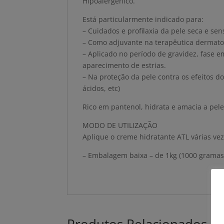
Hipoalergénico.
Está particularmente indicado para:
– Cuidados e profilaxia da pele seca e s
– Como adjuvante na terapêutica dermatol
– Aplicado no período de gravidez, fase e
aparecimento de estrias.
– Na proteção da pele contra os efeitos dos
ácidos, etc)
Rico em pantenol, hidrata e amacia a pele
MODO DE UTILIZAÇÃO
Aplique o creme hidratante ATL várias ve
– Embalagem baixa – de 1kg (1000 grama