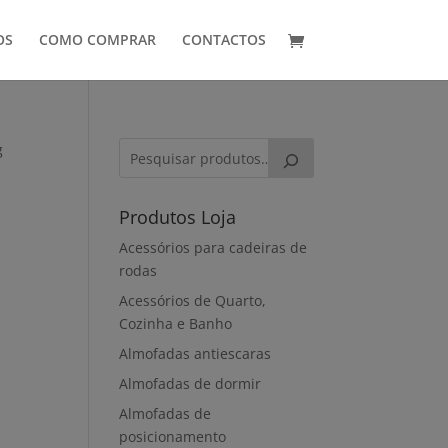
OS
COMO COMPRAR
CONTACTOS
g
Produtos Loja
Acessórios para cadeiras de
rodas
Acessórios de Quarto,
Cozinha e Banho
Almofadas antiescaras
Almofadas de dormir
Almofadas de
posicionamento