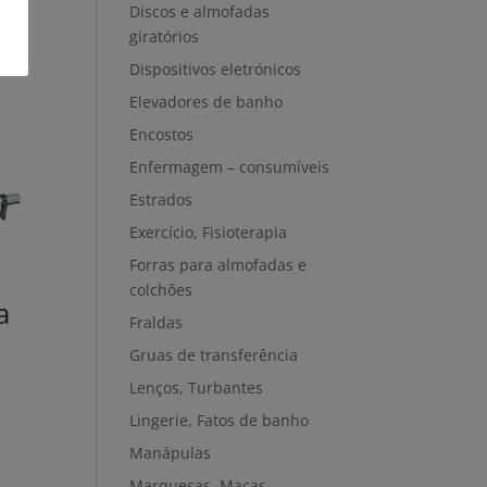
Discos e almofadas
giratórios
Dispositivos eletrónicos
Elevadores de banho
Encostos
Enfermagem – consumíveis
Estrados
Exercício, Fisioterapia
Forras para almofadas e
colchões
a
Fraldas
Gruas de transferência
Lenços, Turbantes
Lingerie, Fatos de banho
Manápulas
Marquesas, Macas