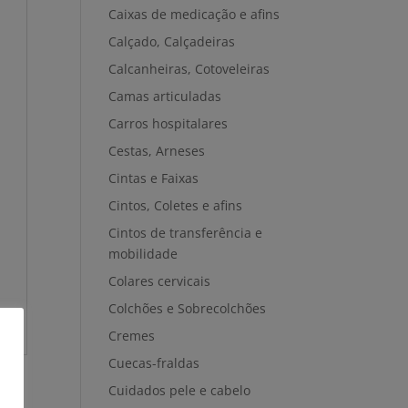
Caixas de medicação e afins
Calçado, Calçadeiras
Calcanheiras, Cotoveleiras
Camas articuladas
Carros hospitalares
Cestas, Arneses
Cintas e Faixas
Cintos, Coletes e afins
Cintos de transferência e
mobilidade
Colares cervicais
Colchões e Sobrecolchões
Cremes
Cuecas-fraldas
Cuidados pele e cabelo