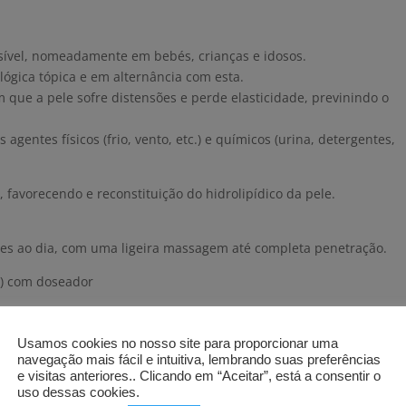
ensível, nomeadamente em bebés, crianças e idosos.
ógica tópica e em alternância com esta.
m que a pele sofre distensões e perde elasticidade, previnindo o
 agentes físicos (frio, vento, etc.) e químicos (urina, detergentes,
, favorecendo e reconstituição do hidrolipídico da pele.
zes ao dia, com uma ligeira massagem até completa penetração.
s) com doseador
Usamos cookies no nosso site para proporcionar uma
navegação mais fácil e intuitiva, lembrando suas preferências
e visitas anteriores.. Clicando em “Aceitar”, está a consentir o
uso dessas cookies.