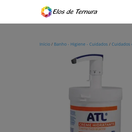
Início
/
Banho - Higiene - Cuidados
/
Cuidados 