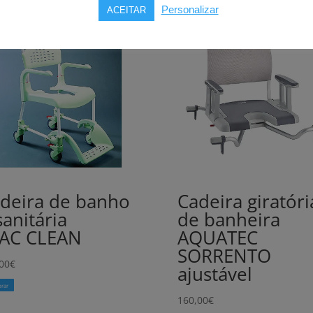
Personalizar
ACEITAR
deira de banho
Cadeira giratóri
sanitária
de banheira
AC CLEAN
AQUATEC
SORRENTO
00
€
ajustável
rar
160,00
€