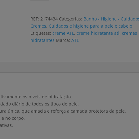
Creme
hidratante
ATL
REF:
2174434
Categorias:
Banho - Higiene - Cuidado
1kg
Cremes
,
Cuidados e higiene para a pele e cabelo
Etiquetas:
creme ATL
,
creme hidratante atl
,
cremes
hidratantes
Marca:
ATL
tivamente os níveis de hidratação.
dado diário de todos os tipos de pele.
ra única, que amacia e reforça a camada protetora da pele.
 e no corpo.
ativas.