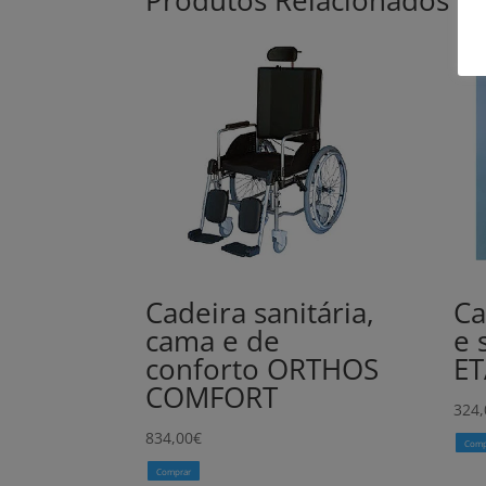
Produtos Relacionados
Cadeira sanitária,
Ca
cama e de
e 
conforto ORTHOS
ET
COMFORT
324,
834,00
€
Comp
Comprar