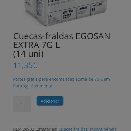
Cuecas-fraldas EGOSAN
EXTRA 7G L
(14 uni)
11,35
€
Portes grátis para encomendas acima de 75 € em
Portugal Continental.
Quantidade
Adicionar
de
Cuecas-
fraldas
EGOSAN
REF:
28932
Categorias:
Cuecas-fraldas
,
Incontinência