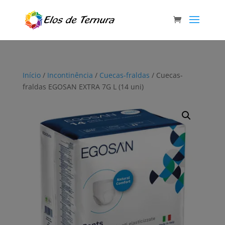
Início
/
Incontinência
/
Cuecas-fraldas
/ Cuecas-
fraldas EGOSAN EXTRA 7G L (14 uni)