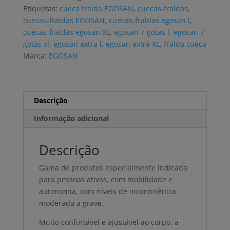
EXTRA
Etiquetas:
cueca fralda EGOSAN
,
cuecas-fraldas
,
7G
cuecas-fraldas EGOSAN
,
cuecas-fraldas egosan l
,
L
cuecas-fraldas egosan XL
,
egosan 7 gotas l
,
egosan 7
(14
gotas xl
,
egosan extra l
,
egosan extra XL
,
fralda cueca
uni)
Marca:
EGOSAN
Descrição
Informação adicional
Descrição
Gama de produtos especialmente indicada
para pessoas ativas, com mobilidade e
autonomia, com níveis de incontinência
moderada a grave.
Muito confortável e ajustável ao corpo, a