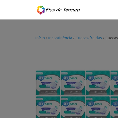
Início
/
Incontinência
/
Cuecas-fraldas
/ Cuecas