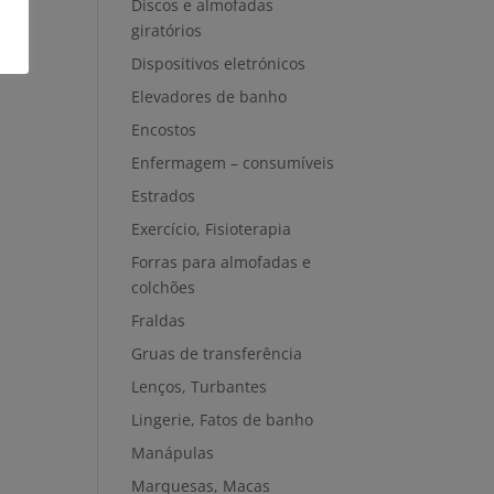
Discos e almofadas
giratórios
Dispositivos eletrónicos
Elevadores de banho
Encostos
Enfermagem – consumíveis
Estrados
Exercício, Fisioterapia
Forras para almofadas e
colchões
Fraldas
Gruas de transferência
Lenços, Turbantes
Lingerie, Fatos de banho
Manápulas
Marquesas, Macas