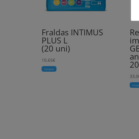
Fraldas INTIMUS
Re
PLUS L
im
(20 uni)
GE
an
10,65
€
2
Comprar
33,0
Comp