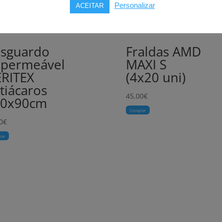
Personalizar
ACEITAR
sguardo
Fraldas AMD
permeável
MAXI S
RITEX
(4x20 uni)
tiácaros
45,00
€
00x90cm
Comprar
0
€
rar