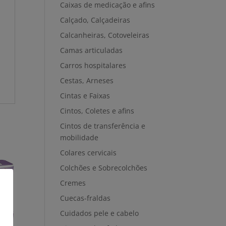
Caixas de medicação e afins
Calçado, Calçadeiras
Calcanheiras, Cotoveleiras
Camas articuladas
Carros hospitalares
Cestas, Arneses
Cintas e Faixas
Cintos, Coletes e afins
Cintos de transferência e
mobilidade
Colares cervicais
Colchões e Sobrecolchões
Cremes
Cuecas-fraldas
Cuidados pele e cabelo