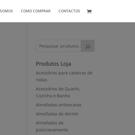
 SOMOS
COMO COMPRAR
CONTACTOS
Produtos Loja
Acessórios para cadeiras de
rodas
Acessórios de Quarto,
Cozinha e Banho
Almofadas antiescaras
Almofadas de dormir
Almofadas de
posicionamento