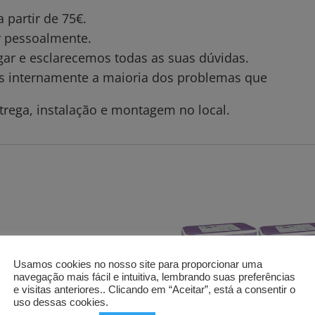
partir de 75€.
ar pessoalmente.
gar e esclarecemos todas as suas dúvidas.
os internamente a maioria dos problemas que
trega, instalação e montagem no local.
Usamos cookies no nosso site para proporcionar uma
navegação mais fácil e intuitiva, lembrando suas preferências
e visitas anteriores.. Clicando em “Aceitar”, está a consentir o
uso dessas cookies.