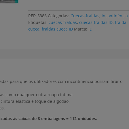
fraldas
ID
REF:
5386
Categorias:
Cuecas-fraldas
,
Incontinência
NORMAL
Etiquetas:
cuecas-fraldas
,
cuecas-fraldas ID
,
fralda
M
cueca
,
fraldas cueca ID
Marca:
ID
(8x14
uni)
adas para que os utilizadores com incontinência possam tirar o
adas como qualquer outra roupa íntima.
cintura elástica e toque de algodão.
as.
zadas às caixas de 8 embalagens = 112 unidades.