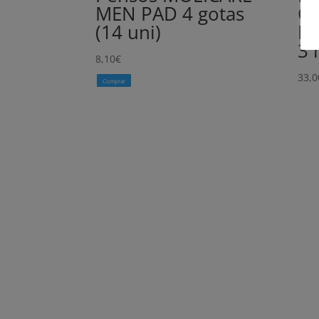
MEN PAD 4 gotas
C
(14 uni)
PV
3 
8,10
€
33,0
Comprar