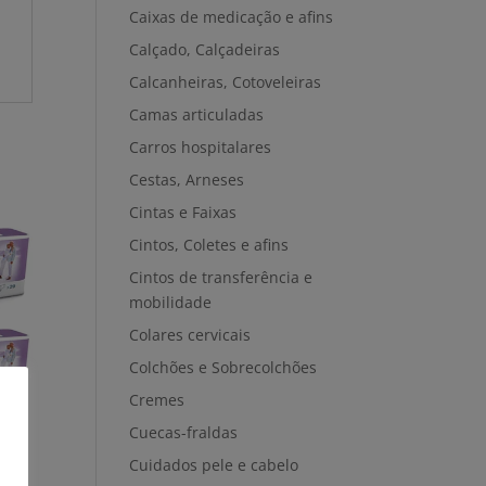
Caixas de medicação e afins
Calçado, Calçadeiras
Calcanheiras, Cotoveleiras
Camas articuladas
Carros hospitalares
Cestas, Arneses
Cintas e Faixas
Cintos, Coletes e afins
Cintos de transferência e
mobilidade
Colares cervicais
Colchões e Sobrecolchões
Cremes
Cuecas-fraldas
Cuidados pele e cabelo