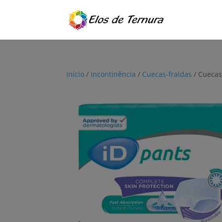
Início
/
Incontinência
/
Cuecas-fraldas
/ Cuecas-