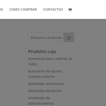
OS
COMO COMPRAR
CONTACTOS
Produtos Loja
Acessórios para cadeiras de
rodas
Acessórios de Quarto,
Cozinha e Banho
Almofadas antiescaras
Almofadas de dormir
Almofadas de
posicionamento