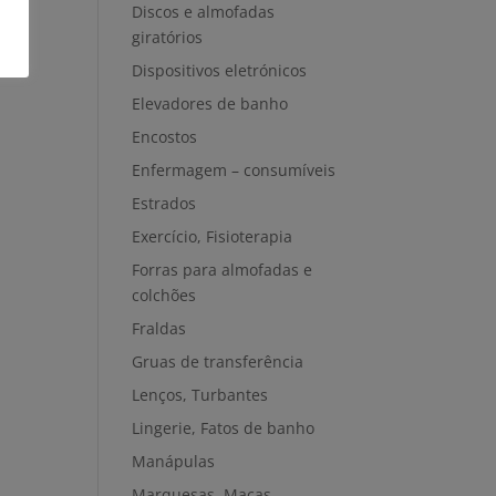
Discos e almofadas
giratórios
Dispositivos eletrónicos
Elevadores de banho
Encostos
Enfermagem – consumíveis
Estrados
Exercício, Fisioterapia
Forras para almofadas e
colchões
Fraldas
Gruas de transferência
Lenços, Turbantes
Lingerie, Fatos de banho
Manápulas
Marquesas, Macas