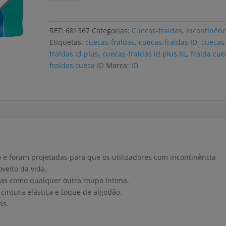
Cuecas-
fraldas
ID
REF:
681367
Categorias:
Cuecas-fraldas
,
Incontinênc
PLUS
Etiquetas:
cuecas-fraldas
,
cuecas-fraldas ID
,
cuecas
XL
fraldas id plus
,
cuecas-fraldas id plus XL
,
fralda cue
(14
fraldas cueca ID
Marca:
ID
uni)
o e foram projetadas para que os utilizadores com incontinência
veito da vida.
adas como qualquer outra roupa íntima.
cintura elástica e toque de algodão.
as.