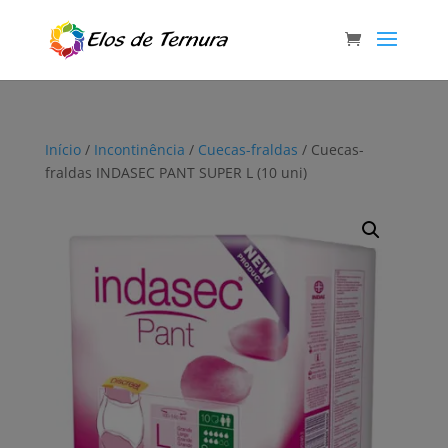
Início
/
Incontinência
/
Cuecas-fraldas
/ Cuecas-
fraldas INDASEC PANT SUPER L (10 uni)