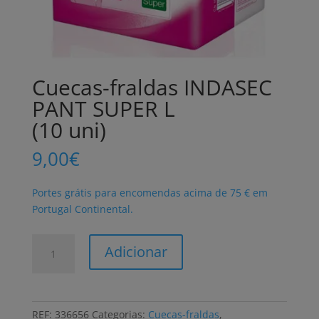
Cuecas-fraldas INDASEC
PANT SUPER L
(10 uni)
9,00
€
Portes grátis para encomendas acima de 75 € em
Portugal Continental.
Quantidade
Adicionar
de
Cuecas-
fraldas
INDASEC
REF:
336656
Categorias:
Cuecas-fraldas
,