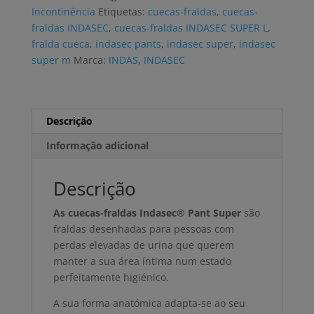
PANT
Incontinência
Etiquetas:
cuecas-fraldas
,
cuecas-
SUPER
fraldas INDASEC
,
cuecas-fraldas INDASEC SUPER L
,
L
fralda cueca
,
indasec pants
,
indasec super
,
indasec
(10
super m
Marca:
INDAS
,
INDASEC
uni)
Descrição
Informação adicional
Descrição
As cuecas-fraldas Indasec® Pant Super
são
fraldas desenhadas para pessoas com
perdas elevadas de urina que querem
manter a sua área íntima num estado
perfeitamente higiénico.
A sua forma anatómica adapta-se ao seu