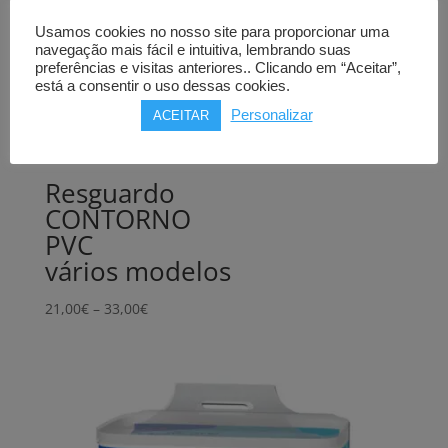
Usamos cookies no nosso site para proporcionar uma
navegação mais fácil e intuitiva, lembrando suas
preferências e visitas anteriores.. Clicando em “Aceitar”,
está a consentir o uso dessas cookies.
Personalizar
ACEITAR
Resguardo
CONTORNO
PVC
vários modelos
Price
21,00
€
–
33,00
€
range:
21,00€
through
33,00€