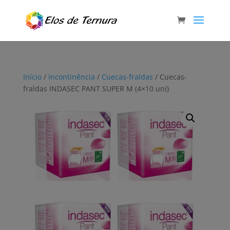
Início
/
Incontinência
/
Cuecas-fraldas
/ Cuecas-
fraldas INDASEC PANT SUPER M (4×10 uni)