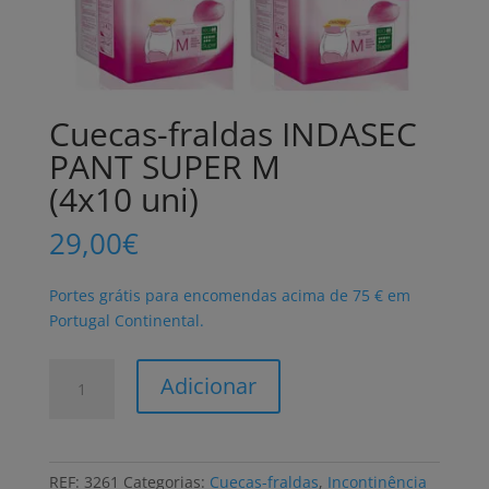
Cuecas-fraldas INDASEC
PANT SUPER M
(4x10 uni)
29,00
€
Portes grátis para encomendas acima de 75 € em
Portugal Continental.
Quantidade
Adicionar
de
Cuecas-
fraldas
INDASEC
REF:
3261
Categorias:
Cuecas-fraldas
,
Incontinência