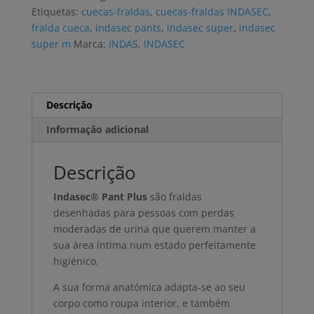
PANT
Etiquetas:
cuecas-fraldas
,
cuecas-fraldas INDASEC
,
SUPER
fralda cueca
,
indasec pants
,
indasec super
,
indasec
M
super m
Marca:
INDAS
,
INDASEC
(4x10
uni)
Descrição
Informação adicional
Descrição
Indasec® Pant Plus
são fraldas
desenhadas para pessoas com perdas
moderadas de urina que querem manter a
sua área íntima num estado perfeitamente
higiénico.
A sua forma anatómica adapta-se ao seu
corpo como roupa interior, e também