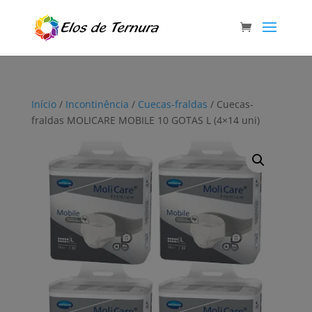
Início
/
Incontinência
/
Cuecas-fraldas
/ Cuecas-
fraldas MOLICARE MOBILE 10 GOTAS L (4×14 uni)