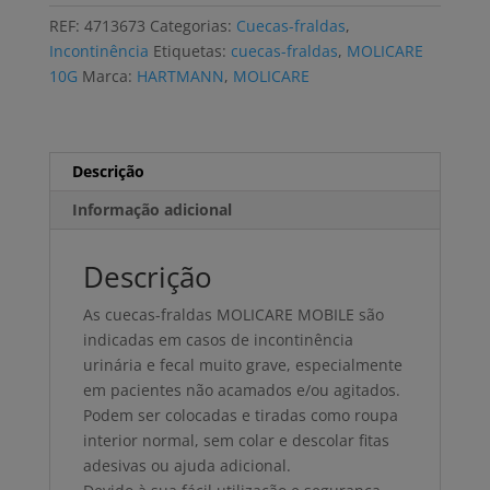
MOLICARE
REF:
4713673
Categorias:
Cuecas-fraldas
,
MOBILE
Incontinência
Etiquetas:
cuecas-fraldas
,
MOLICARE
10
10G
Marca:
HARTMANN
,
MOLICARE
GOTAS
L
(4x14
uni)
Descrição
Informação adicional
Descrição
As cuecas-fraldas MOLICARE MOBILE são
indicadas em casos de incontinência
urinária e fecal muito grave, especialmente
em pacientes não acamados e/ou agitados.
Podem ser colocadas e tiradas como roupa
interior normal, sem colar e descolar fitas
adesivas ou ajuda adicional.