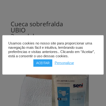
Cueca sobrefralda
UBIO
3 modelos
4 tamanhos
Usamos cookies no nosso site para proporcionar uma
navegação mais fácil e intuitiva, lembrando suas
Price
32,00
€
–
70,00
€
preferências e visitas anteriores.. Clicando em “Aceitar”,
está a consentir o uso dessas cookies.
range:
32,00€
Personalizar
ACEITAR
through
70,00€