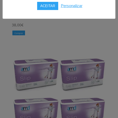
fralda
GERITEX
Personalizar
ACEITAR
3 tamanhos
38,00
€
Comprar