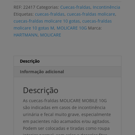
MOLICARE
REF:
22417
Categorias:
Cuecas-fraldas
,
Incontinência
MOBILE
Etiquetas:
cuecas-fraldas
,
cuecas-fraldas molicare
,
10
cuecas-fraldas molicare 10 gotas
,
cuecas-fraldas
GOTAS
molicare 10 gotas M
,
MOLICARE 10G
Marca:
M
HARTMANN
,
MOLICARE
(14
uni)
Descrição
Informação adicional
Descrição
As cuecas-fraldas MOLICARE MOBILE 10G
são indicadas em casos de incontinência
urinária e fecal muito grave, especialmente
em pacientes não acamados e/ou agitados.
Podem ser colocadas e tiradas como roupa