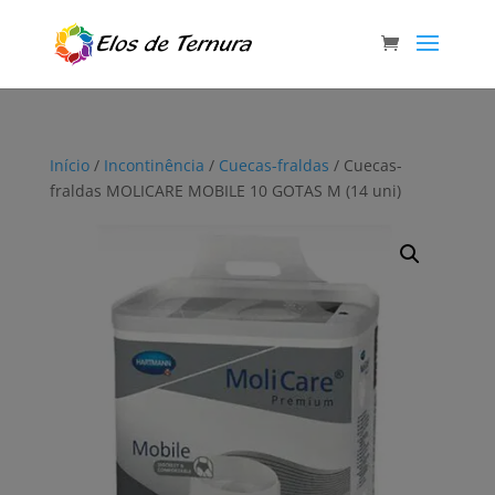
Início
/
Incontinência
/
Cuecas-fraldas
/ Cuecas-
fraldas MOLICARE MOBILE 10 GOTAS M (14 uni)