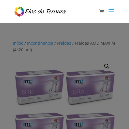
Início
/
Incontinência
/
Fraldas
/ Fraldas AMD MAXI M
(4×20 uni)