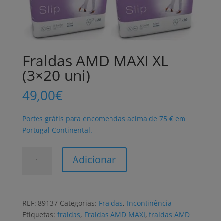
Fraldas AMD MAXI XL
(3×20 uni)
49,00
€
Portes grátis para encomendas acima de 75 € em
Portugal Continental.
Quantidade
Adicionar
de
Fraldas
AMD
MAXI
REF:
89137
Categorias:
Fraldas
,
Incontinência
XL
Etiquetas:
fraldas
,
Fraldas AMD MAXI
,
fraldas AMD
(3x20