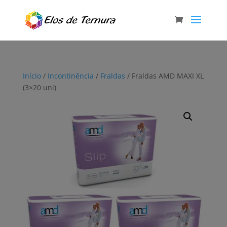
Início
/
Incontinência
/
Fraldas
/ Fraldas AMD MAXI XL
(3×20 uni)