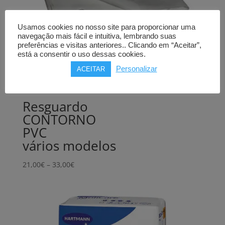
Usamos cookies no nosso site para proporcionar uma
navegação mais fácil e intuitiva, lembrando suas
preferências e visitas anteriores.. Clicando em “Aceitar”,
está a consentir o uso dessas cookies.
Personalizar
ACEITAR
Resguardo
CONTORNO
PVC
vários modelos
Price
21,00
€
–
33,00
€
range:
21,00€
through
33,00€