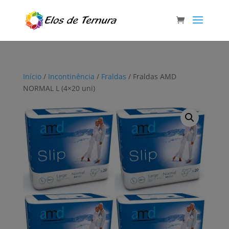
Início
/
Incontinência
/
Fraldas
/ Fraldas AMD
NORMAL L (4×20 uni)