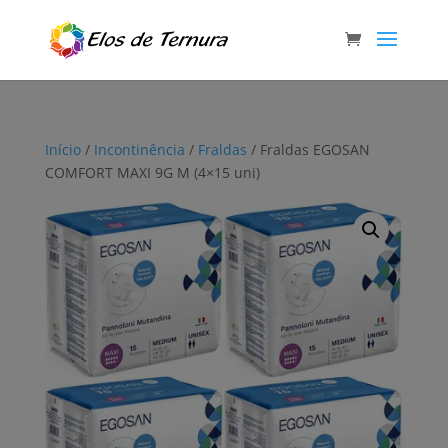
Início
/
Incontinência
/
Fraldas
/ Fraldas EGOSAN
COMFORT MAXI 9G M (4×15 uni)