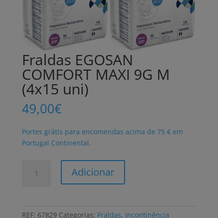
Fraldas EGOSAN
COMFORT MAXI 9G M
(4x15 uni)
49,00
€
Portes grátis para encomendas acima de 75 € em
Portugal Continental.
Quantidade
Adicionar
de
Fraldas
EGOSAN
COMFORT
REF:
67829
Categorias:
Fraldas
,
Incontinência