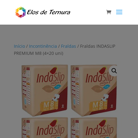
Início
/
Incontinência
/
Fraldas
/ Fraldas INDASLIP
PREMIUM M8 (4×20 uni)