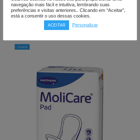
navegação mais fácil e intuitiva, lembrando suas
preferências e visitas anteriores.. Clicando em “Aceitar”,
Pensos MOLICARE PAD 2
está a consentir o uso dessas cookies.
gotas (28 uni)
Personalizar
ACEITAR
4,85
€
Comprar