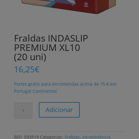
Fraldas INDASLIP
PREMIUM XL10
(20 uni)
16,25
€
Portes grátis para encomendas acima de 75 € em
Portugal Continental.
Quantidade
Adicionar
de
Fraldas
INDASLIP
PREMIUM
REF:
593919
Categorias:
Fraldas
,
Incontinência