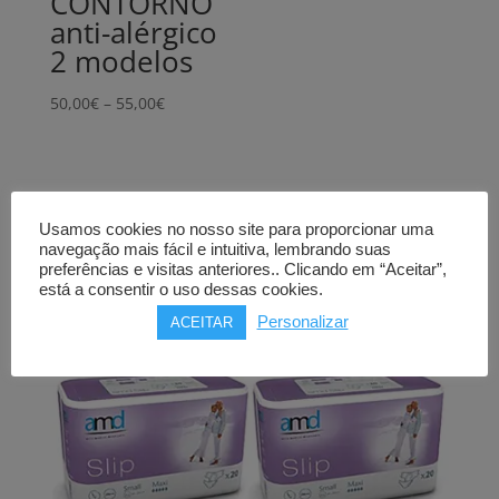
CONTORNO
anti-alérgico
2 modelos
Price
50,00
€
–
55,00
€
range:
50,00€
through
55,00€
Usamos cookies no nosso site para proporcionar uma
navegação mais fácil e intuitiva, lembrando suas
preferências e visitas anteriores.. Clicando em “Aceitar”,
está a consentir o uso dessas cookies.
Personalizar
ACEITAR