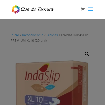
Início
/
Incontinência
/
Fraldas
/ Fraldas INDASLIP
PREMIUM XL10 (20 uni)