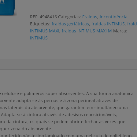
INTIMUS
MAXI
REF:
4948416
Categorias:
Fraldas
,
Incontinência
M
Etiquetas:
fraldas geriátricas
,
fraldas INTIMUS
,
fral
(12
INTIMUS MAXI
,
fraldas INTIMUS MAXI M
Marca:
uni)
INTIMUS
 celulose e polímeros super absorventes. A sua forma anatómica
orvente adapta-se às pernas e à zona perineal através de
e nas laterais do absorvente, que garantem em simultâneo uma
 Adapta-se à cintura através de adesivos reposicionáveis,
ura da cintura, os quais se podem abrir e fechar as vezes que
lquer zona do absorvente.
or tecido não tecido laminado com uma película de polietileno