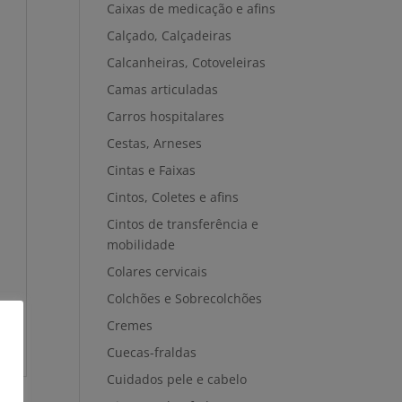
Caixas de medicação e afins
Calçado, Calçadeiras
Calcanheiras, Cotoveleiras
Camas articuladas
Carros hospitalares
Cestas, Arneses
Cintas e Faixas
Cintos, Coletes e afins
Cintos de transferência e
mobilidade
Colares cervicais
Colchões e Sobrecolchões
Cremes
Cuecas-fraldas
Cuidados pele e cabelo