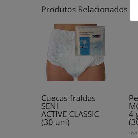
Produtos Relacionados
Cuecas-fraldas
Pe
SENI
M
ACTIVE CLASSIC
4 
(30 uni)
(3
10,1