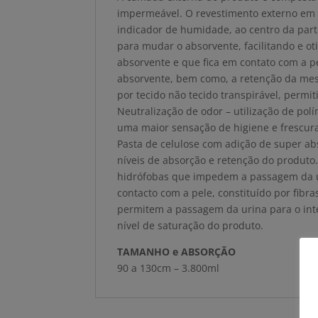
impermeável. O revestimento externo em 
indicador de humidade, ao centro da part
para mudar o absorvente, facilitando e ot
absorvente e que fica em contato com a p
absorvente, bem como, a retenção da mesm
por tecido não tecido transpirável, permi
Neutralização de odor – utilização de po
uma maior sensação de higiene e frescur
Pasta de celulose com adição de super a
níveis de absorção e retenção do produto. 
hidrófobas que impedem a passagem da ur
contacto com a pele, constituído por fib
permitem a passagem da urina para o int
nível de saturação do produto.
TAMANHO e ABSORÇÃO
90 a 130cm – 3.800ml