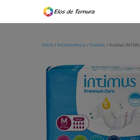
Início
/
Incontinência
/
Fraldas
/ Fraldas INTIM