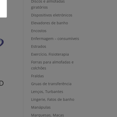
Discos e almofadas
giratórios
Dispositivos eletrónicos
Elevadores de banho
Encostos
Enfermagem – consumíveis
Estrados
Exercício, Fisioterapia
Forras para almofadas e
colchões
Fraldas
ID
Gruas de transferência
Lenços, Turbantes
Lingerie, Fatos de banho
Manápulas
Marquesas, Macas