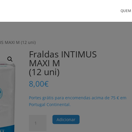
QUEM
US MAXI M (12 uni)
Fraldas INTIMUS
MAXI M
(12 uni)
8,00
€
Portes grátis para encomendas acima de 75 € em
Portugal Continental.
Quantidade
Adicionar
de
Fraldas