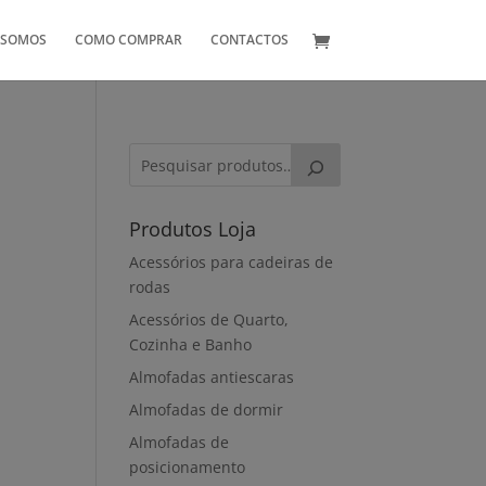
 SOMOS
COMO COMPRAR
CONTACTOS
Produtos Loja
Acessórios para cadeiras de
rodas
Acessórios de Quarto,
Cozinha e Banho
Almofadas antiescaras
Almofadas de dormir
Almofadas de
posicionamento