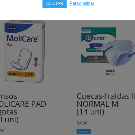
Personalizar
ACEITAR
nsos
Cuecas-fraldas 
OLICARE PAD
NORMAL M
gotas
(14 uni)
0 uni)
9,00
€
5
€
Comprar