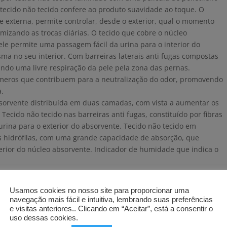
tecido não tecido confere ao produto suavidade ao toque. O
e externa, permite controlar, desde o exterior, qual o momento
imizando as trocas diárias. O tecido que cobre o núcleo
ele permite uma passagem fácil da urina para o interior do
a no seu interior. Com barreiras laterais anti fugas compostas
tindo uma livre respiração da pele pela zona das pernas.
límeros que contribuem para a neutralização do odor, promovendo
a.
bsorvente distribuída em duas camadas, com vista a aumentar os
Tecido não tecido nas barreiras anti fugas, constituído por fibras
ina para o exterior do absorvente. Tecido não tecido em
ras hidrófilas, com uma grande capacidade de absorção, que
erior do núcleo absorvente. Indicador de humidade que indica o
Usamos cookies no nosso site para proporcionar uma
navegação mais fácil e intuitiva, lembrando suas preferências
e visitas anteriores.. Clicando em “Aceitar”, está a consentir o
uso dessas cookies.