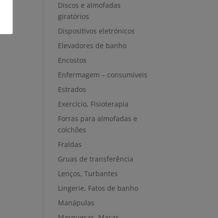
Discos e almofadas
giratórios
Dispositivos eletrónicos
Elevadores de banho
Encostos
Enfermagem – consumíveis
Estrados
Exercício, Fisioterapia
Forras para almofadas e
colchões
Fraldas
Gruas de transferência
Lenços, Turbantes
Lingerie, Fatos de banho
Manápulas
Marquesas, Macas