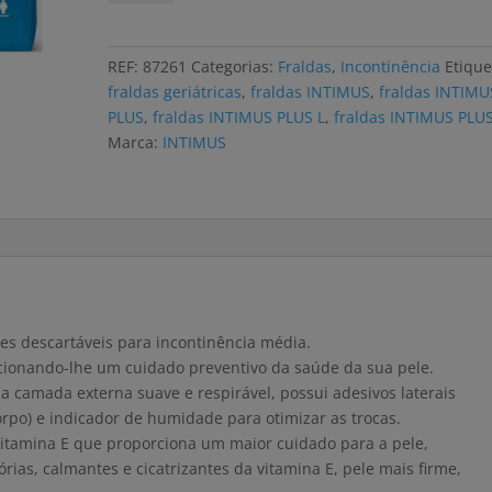
Fraldas
INTIMUS
PLUS
REF:
87261
Categorias:
Fraldas
,
Incontinência
Etique
M
fraldas geriátricas
,
fraldas INTIMUS
,
fraldas INTIMU
(20
PLUS
,
fraldas INTIMUS PLUS L
,
fraldas INTIMUS PLU
uni)
Marca:
INTIMUS
es descartáveis para incontinência média.
rcionando-lhe um cuidado preventivo da saúde da sua pele.
 camada externa suave e respirável, possui adesivos laterais
corpo) e indicador de humidade para otimizar as trocas.
itamina E que proporciona um maior cuidado para a pele,
rias, calmantes e cicatrizantes da vitamina E, pele mais firme,