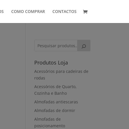
OS
COMO COMPRAR
CONTACTOS
Produtos Loja
Acessórios para cadeiras de
rodas
Acessórios de Quarto,
Cozinha e Banho
Almofadas antiescaras
Almofadas de dormir
Almofadas de
posicionamento