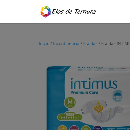
Início
/
Incontinência
/
Fraldas
/ Fraldas INTIM