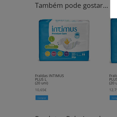
Também pode gostar…
Fraldas INTIMUS
Fral
PLUS L
PLUS
(20 uni)
(20 
10,65
€
12,7
Comprar
Comp