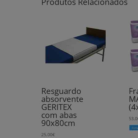
Produtos Relacionados
Resguardo
Fr
absorvente
M
GERITEX
(4
com abas
53,0
90x80cm
Comp
25,00
€