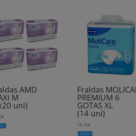
aldas AMD
Fraldas MOLICA
AXI M
PREMIUM 6
x20 uni)
GOTAS XL
(14 uni)
0
€
16,15
€
rar
Comprar