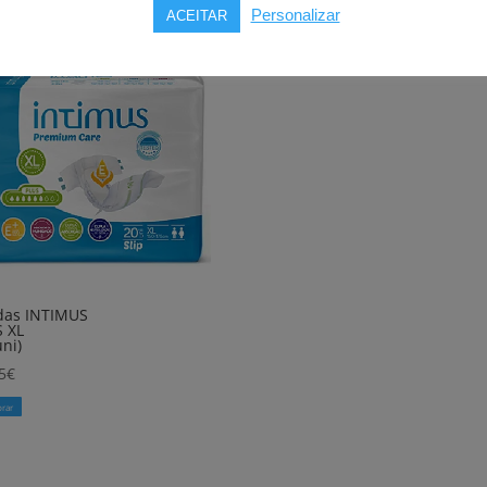
Personalizar
ACEITAR
das INTIMUS
 XL
uni)
5
€
rar