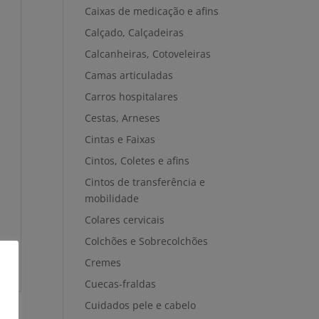
Caixas de medicação e afins
Calçado, Calçadeiras
Calcanheiras, Cotoveleiras
Camas articuladas
Carros hospitalares
Cestas, Arneses
Cintas e Faixas
Cintos, Coletes e afins
Cintos de transferência e
mobilidade
Colares cervicais
Colchões e Sobrecolchões
Cremes
Cuecas-fraldas
Cuidados pele e cabelo