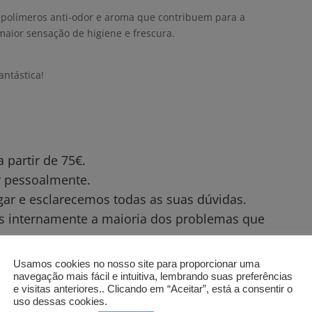
e polímeros anti-odor e aroma que contribuem para a
aior sensação de higiene e frescura.
ntástica!
partir de 75€.
ar pessoalmente.
gar e esclarecemos todas as suas dúvidas.
os internamente a maioria dos problemas que
trega, instalação e montagem no local.
Usamos cookies no nosso site para proporcionar uma
navegação mais fácil e intuitiva, lembrando suas preferências
e visitas anteriores.. Clicando em “Aceitar”, está a consentir o
uso dessas cookies.