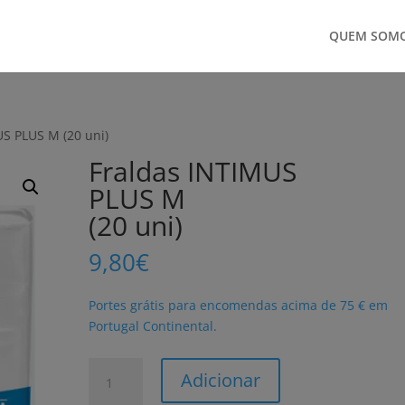
QUEM SOM
US PLUS M (20 uni)
Fraldas INTIMUS
PLUS M
(20 uni)
9,80
€
Portes grátis para encomendas acima de 75 € em
Portugal Continental.
Quantidade
Adicionar
de