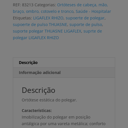
polegar
REF:
83213
Categorias:
Ortóteses de cabeça, mão,
THUASNE
braço, ombro, cotovelo e tronco
,
Saúde - Hospitalar
LIGAFLEX
Etiquetas:
LIGAFLEX RHIZO
,
supoerte de polegar
,
RHIZO
supoerte de pulso THUASNE
,
suporte de pulso
,
suporte polegar THUASNE LIGAFLEX
,
suprte de
polegar LIGAFLEX RHIZO
Descrição
Informação adicional
Descrição
Ortótese estática do polegar.
Características:
Imobilização do polegar em posição
antálgica por uma vareta metálica; conforto