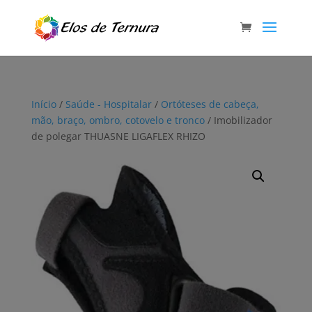
Início
/
Saúde - Hospitalar
/
Ortóteses de cabeça,
mão, braço, ombro, cotovelo e tronco
/ Imobilizador
de polegar THUASNE LIGAFLEX RHIZO