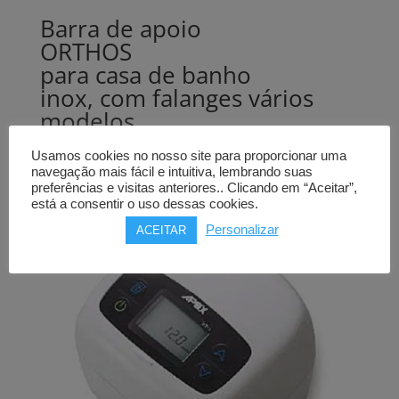
Barra de apoio
ORTHOS
para casa de banho
inox, com falanges vários
modelos
Price
72,00
€
–
87,00
€
Usamos cookies no nosso site para proporcionar uma
navegação mais fácil e intuitiva, lembrando suas
range:
preferências e visitas anteriores.. Clicando em “Aceitar”,
72,00€
está a consentir o uso dessas cookies.
through
Personalizar
ACEITAR
87,00€