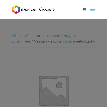
Início
/
Saúde - Hospitalar
/
Enfermagem -
consumíveis
/ Máscara de oxigénio para nebulizador