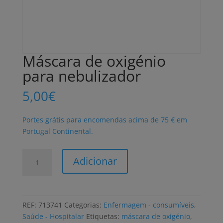
Máscara de oxigénio
para nebulizador
5,00
€
Portes grátis para encomendas acima de 75 € em
Portugal Continental.
Quantidade
Adicionar
de
Máscara
de
oxigénio
REF:
713741
Categorias:
Enfermagem - consumíveis
,
para
Saúde - Hospitalar
Etiquetas:
máscara de oxigénio
,
nebulizador