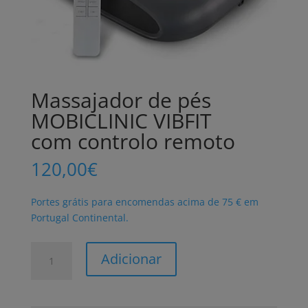
Massajador de pés
MOBICLINIC VIBFIT
com controlo remoto
120,00
€
Portes grátis para encomendas acima de 75 € em
Portugal Continental.
Quantidade
Adicionar
de
Massajador
de