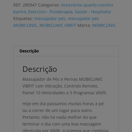
pés
REF:
285947
Categorias:
Acessórios quarto cozinha
MOBICLINIC
banho
,
Exercício - Fisioterapia
,
Saúde - Hospitalar
VIBFIT
Etiquetas:
massajador pés
,
massajador pés
com
MOBICLINIC
,
MOBICLINIC VIBFIT
Marca:
MOBICLINIC
controlo
remoto
Descrição
Descrição
Massajador de Pés e Pernas MOBICLINIC
VIBFIT com Vibração, Controlo Remoto,
Painel 10 Velocidades e 5 Programas Vibfit.
Hoje em dia passamos muitas horas a pé
ou a correr de um lugar para outro.
Portanto, não há nada melhor do que
terminar o dia com uma boa massagem
oferecida por Vibfit, o sistema que combina