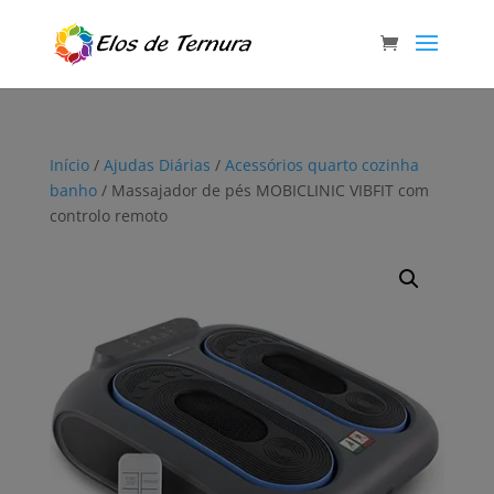
Início
/
Ajudas Diárias
/
Acessórios quarto cozinha
banho
/ Massajador de pés MOBICLINIC VIBFIT com
controlo remoto