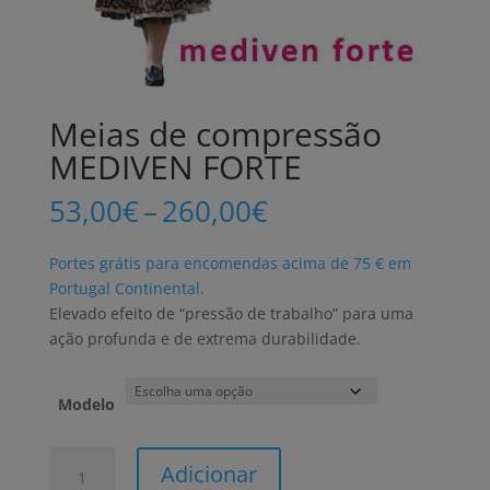
Meias de compressão
MEDIVEN FORTE
Price
53,00
€
–
260,00
€
range:
53,00€
Portes grátis para encomendas acima de 75 € em
through
Portugal Continental.
260,00€
Elevado efeito de “pressão de trabalho” para uma
ação profunda e de extrema durabilidade.
Modelo
Quantidade
Adicionar
de