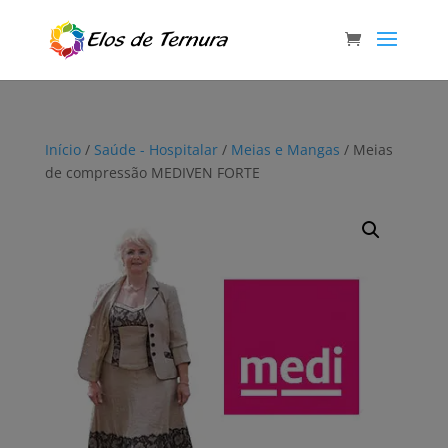
Início
/
Saúde - Hospitalar
/
Meias e Mangas
/ Meias
de compressão MEDIVEN FORTE