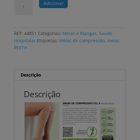
Quantidade
Adicionar
de
Meias
de
compressão
REF:
44851
Categorias:
Meias e Mangas
,
Saúde -
PEETH
Hospitalar
Etiquetas:
meias de compressão
,
meias
até
PEETH
ao
joelho,
biqueira
aberta
Descrição
compressão
II,
Descrição
bege
vários
tamanhos