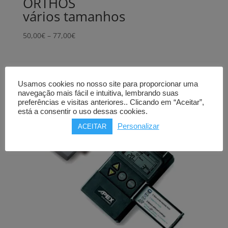
ORTHOS
vários tamanhos
Price
50,00
€
–
77,00
€
range:
50,00€
through
77,00€
Usamos cookies no nosso site para proporcionar uma
navegação mais fácil e intuitiva, lembrando suas
preferências e visitas anteriores.. Clicando em “Aceitar”,
está a consentir o uso dessas cookies.
Personalizar
ACEITAR