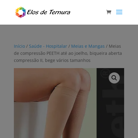
Início
/
Saúde - Hospitalar
/
Meias e Mangas
/ Meias
de compressão PEETH até ao joelho, biqueira aberta
compressão II, bege vários tamanhos