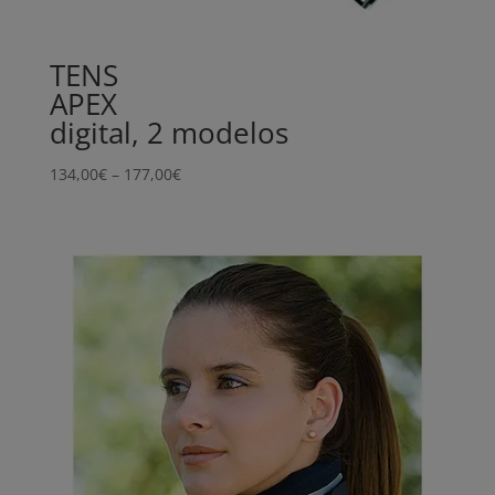
TENS
APEX
digital, 2 modelos
Price
134,00
€
–
177,00
€
range:
134,00€
through
177,00€