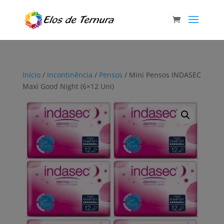
Início
/
Incontinência
/
Pensos
/ Mini Pensos INDASEC
Maxi Good Night (6×12 Uni)