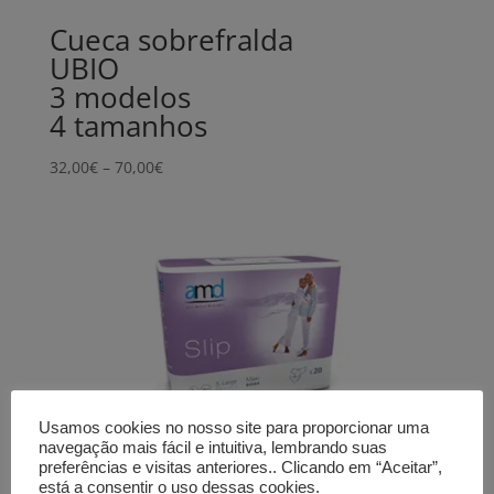
Cueca sobrefralda
UBIO
3 modelos
4 tamanhos
Price
32,00
€
–
70,00
€
range:
32,00€
through
70,00€
Usamos cookies no nosso site para proporcionar uma
navegação mais fácil e intuitiva, lembrando suas
preferências e visitas anteriores.. Clicando em “Aceitar”,
está a consentir o uso dessas cookies.