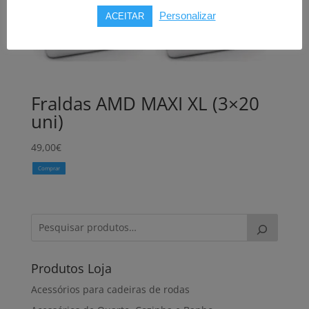
Personalizar
ACEITAR
Fraldas AMD MAXI XL (3×20
uni)
49,00
€
Comprar
Produtos Loja
Acessórios para cadeiras de rodas