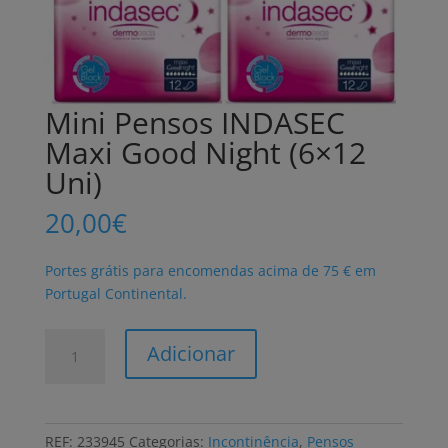
Mini Pensos INDASEC
Maxi Good Night (6×12
Uni)
20,00
€
Portes grátis para encomendas acima de 75 € em
Portugal Continental.
Quantidade
Adicionar
de
Mini
Pensos
INDASEC
REF:
233945
Categorias:
Incontinência
,
Pensos