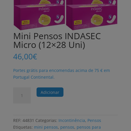
Mini Pensos INDASEC
Micro (12×28 Uni)
46,00
€
Portes grátis para encomendas acima de 75 € em
Portugal Continental.
Quantidade
Adicionar
de
Mini
Pensos
INDASEC
REF:
44831
Categorias:
Incontinência
,
Pensos
Micro
Etiquetas:
mini pensos
,
pensos
,
pensos para
(12x28