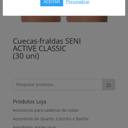
Personalizar
ACEITAR
Cuecas-fraldas SENI
ACTIVE CLASSIC
(30 uni)
Produtos Loja
Acessórios para cadeiras de rodas
Acessórios de Quarto, Cozinha e Banho
Almofadas antiescaras