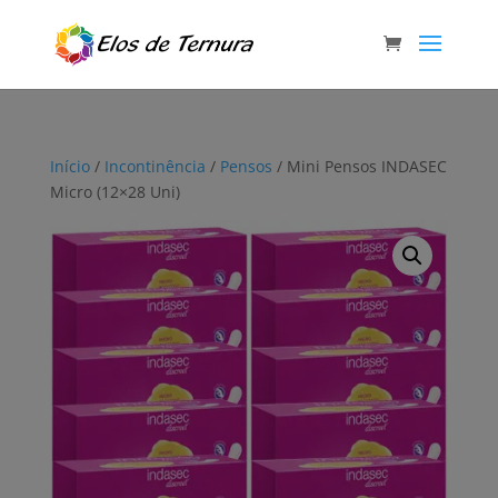
Início
/
Incontinência
/
Pensos
/ Mini Pensos INDASEC
Micro (12×28 Uni)