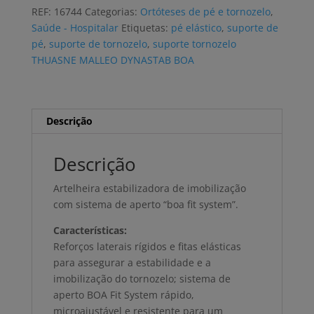
tornozelo
REF:
16744
Categorias:
Ortóteses de pé e tornozelo
,
THUASNE
Saúde - Hospitalar
Etiquetas:
pé elástico
,
suporte de
MALLEO
pé
,
suporte de tornozelo
,
suporte tornozelo
DYNASTAB
THUASNE MALLEO DYNASTAB BOA
BOA
Descrição
Descrição
Artelheira estabilizadora de imobilização
com sistema de aperto “boa fit system”.
Características:
Reforços laterais rígidos e fitas elásticas
para assegurar a estabilidade e a
imobilização do tornozelo; sistema de
aperto BOA Fit System rápido,
microajustável e resistente para um