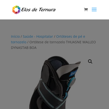
Início
/
Saúde - Hospitalar
/
Ortóteses de pé e
tornozelo
/ Ortótese de tornozelo THUASNE MALLEO
DYNASTAB BOA