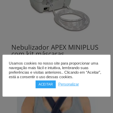
Nebulizador APEX MINIPLUS
com kit máscaras
109,00
€
Usamos cookies no nosso site para proporcionar uma
navegação mais fácil e intuitiva, lembrando suas
Comprar
preferências e visitas anteriores.. Clicando em “Aceitar”,
está a consentir o uso dessas cookies.
Personalizar
ACEITAR