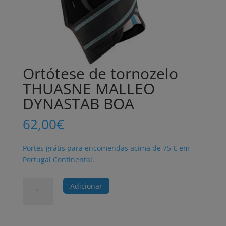
Ortótese de tornozelo
THUASNE MALLEO
DYNASTAB BOA
62,00
€
Portes grátis para encomendas acima de 75 € em
Portugal Continental.
Quantidade
Adicionar
de
Ortótese
de