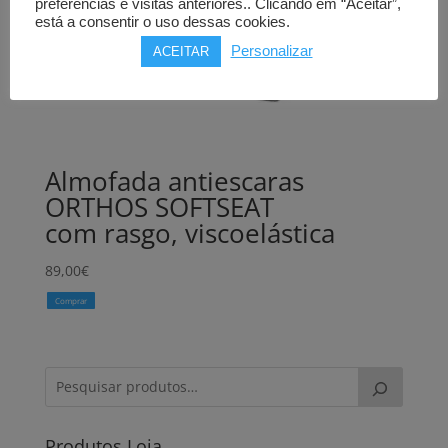
preferências e visitas anteriores.. Clicando em “Aceitar”,
está a consentir o uso dessas cookies.
Personalizar
ACEITAR
Almofada antiescaras
ORTHOS SOFTSEAT
com rasgo, viscoelástica
89,00
€
Comprar
Produtos Loja