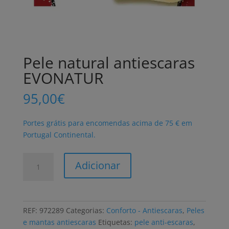
Pele natural antiescaras
EVONATUR
95,00
€
Portes grátis para encomendas acima de 75 € em
Portugal Continental.
Quantidade
Adicionar
de
Pele
natural
antiescaras
REF:
972289
Categorias:
Conforto - Antiescaras
,
Peles
EVONATUR
e mantas antiescaras
Etiquetas:
pele anti-escaras
,