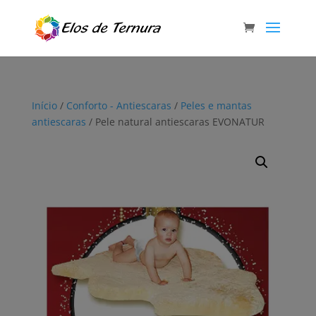
Início
/
Conforto - Antiescaras
/
Peles e mantas
antiescaras
/ Pele natural antiescaras EVONATUR