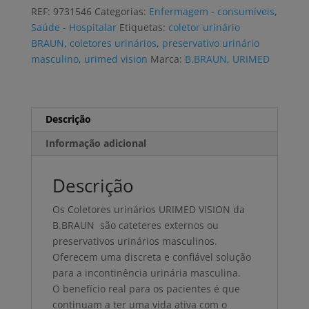
URIMED
REF:
9731546
Categorias:
Enfermagem - consumíveis
,
VISION
Saúde - Hospitalar
Etiquetas:
coletor urinário
25mm
BRAUN
,
coletores urinários
,
preservativo urinário
(30
masculino
,
urimed vision
Marca:
B.BRAUN
,
URIMED
uni)
Descrição
Informação adicional
Descrição
Os Coletores urinários URIMED VISION da
B.BRAUN são cateteres externos ou
preservativos urinários masculinos.
Oferecem uma discreta e confiável solução
para a incontinência urinária masculina.
O benefício real para os pacientes é que
continuam a ter uma vida ativa com o