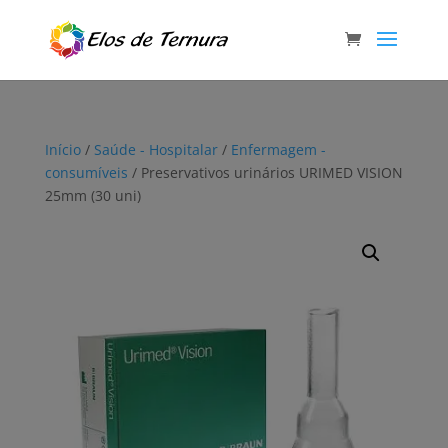
Início
/
Saúde - Hospitalar
/
Enfermagem -
consumíveis
/ Preservativos urinários URIMED VISION
25mm (30 uni)