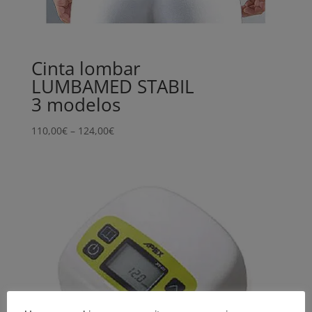
Cinta lombar
LUMBAMED STABIL
3 modelos
Price
110,00
€
–
124,00
€
range:
110,00€
through
124,00€