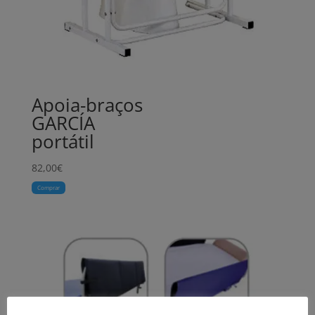
Apoia-braços
GARCÍA
portátil
82,00
€
Comprar