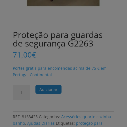
Proteção para guardas
de segurança G2263
71,00
€
Portes grátis para encomendas acima de 75 € em
Portugal Continental.
Quantidade
Adicionar
de
Proteção
para
guardas
REF:
8163423
Categorias:
Acessórios quarto cozinha
de
banho
,
Ajudas Diárias
Etiquetas:
proteção para
segurança