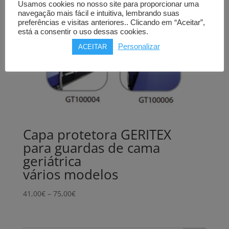
Usamos cookies no nosso site para proporcionar uma
navegação mais fácil e intuitiva, lembrando suas
preferências e visitas anteriores.. Clicando em “Aceitar”,
está a consentir o uso dessas cookies.
Personalizar
ACEITAR
Capa protetora GERITEX
para guardas de cama
geriátrica
vários modelos
Price
41,00
€
–
75,00
€
range:
41,00€
through