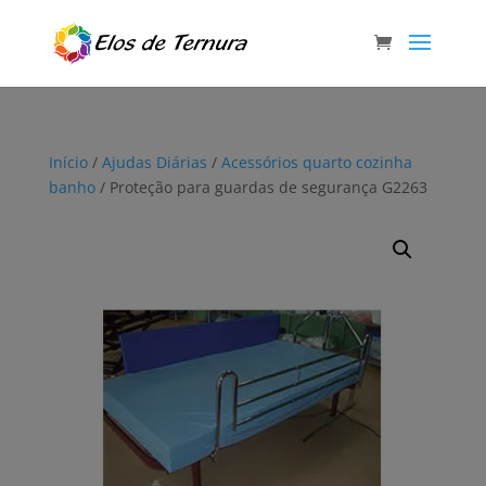
Início
/
Ajudas Diárias
/
Acessórios quarto cozinha
banho
/ Proteção para guardas de segurança G2263