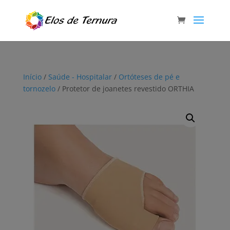
Início
/
Saúde - Hospitalar
/
Ortóteses de pé e
tornozelo
/ Protetor de joanetes revestido ORTHIA