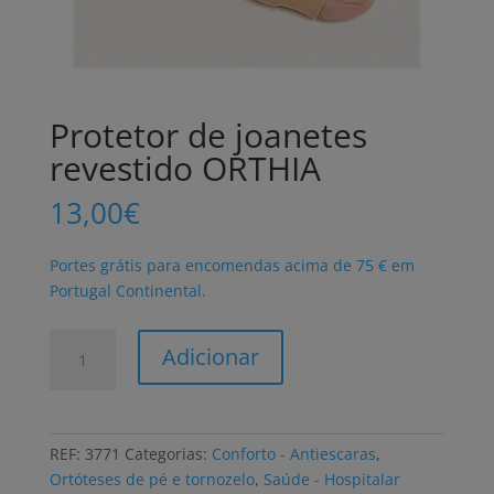
Protetor de joanetes
revestido ORTHIA
13,00
€
Portes grátis para encomendas acima de 75 € em
Portugal Continental.
Quantidade
Adicionar
de
Protetor
de
joanetes
REF:
3771
Categorias:
Conforto - Antiescaras
,
revestido
Ortóteses de pé e tornozelo
,
Saúde - Hospitalar
ORTHIA