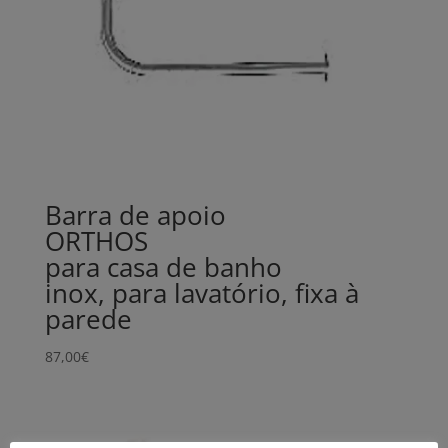
Barra de apoio
ORTHOS
para casa de banho
inox, para lavatório, fixa à
parede
87,00
€