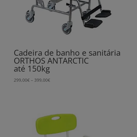
Cadeira de banho e sanitária
ORTHOS ANTARCTIC
até 150kg
Price
299,00
€
–
399,00
€
range:
299,00€
through
399,00€