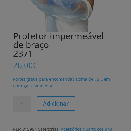
Protetor impermeável
de braço
2371
26,00
€
Portes grátis para encomendas acima de 75 € em
Portugal Continental.
Quantidade
Adicionar
de
Protetor
impermeável
de
REF:
815964
Categorias:
Acessórios quarto cozinha