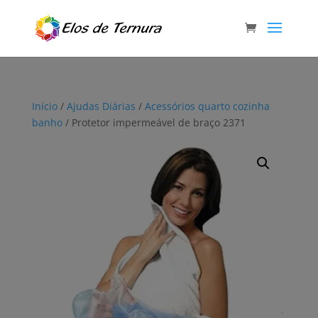
Início
/
Ajudas Diárias
/
Acessórios quarto cozinha
banho
/ Protetor impermeável de braço 2371