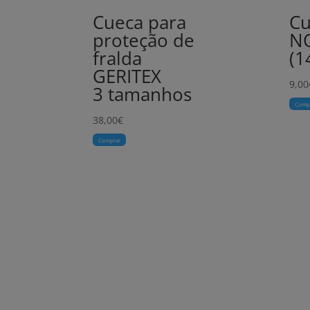
Cueca para
Cu
proteção de
N
fralda
(1
GERITEX
9,00
3 tamanhos
Comp
38,00
€
Comprar