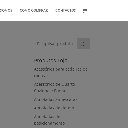
 SOMOS
COMO COMPRAR
CONTACTOS
Produtos Loja
Acessórios para cadeiras de
rodas
Acessórios de Quarto,
Cozinha e Banho
Almofadas antiescaras
Almofadas de dormir
Almofadas de
posicionamento