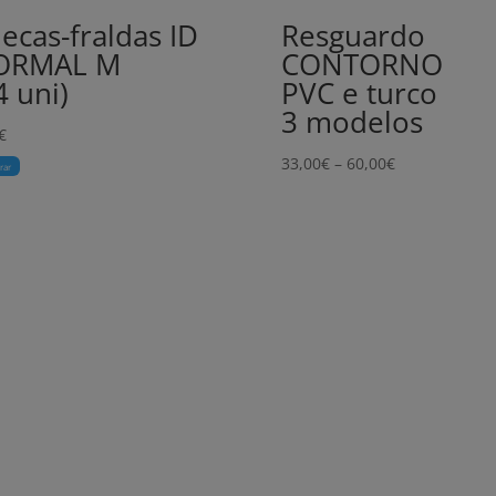
ecas-fraldas ID
Resguardo
ORMAL M
CONTORNO
4 uni)
PVC e turco
3 modelos
€
Price
33,00
€
–
60,00
€
rar
range:
33,00€
through
60,00€