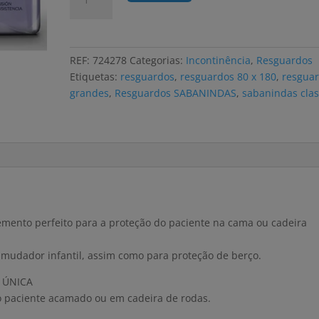
de
Resguardos
descartáveis
SABANINDAS
REF:
724278
Categorias:
Incontinência
,
Resguardos
CLASSIC
Etiquetas:
resguardos
,
resguardos 80 x 180
,
resgua
80x180
grandes
,
Resguardos SABANINDAS
,
sabanindas clas
(25
uni)
ento perfeito para a proteção do paciente na cama ou cadeira
 mudador infantil, assim como para proteção de berço.
 ÚNICA
 paciente acamado ou em cadeira de rodas.