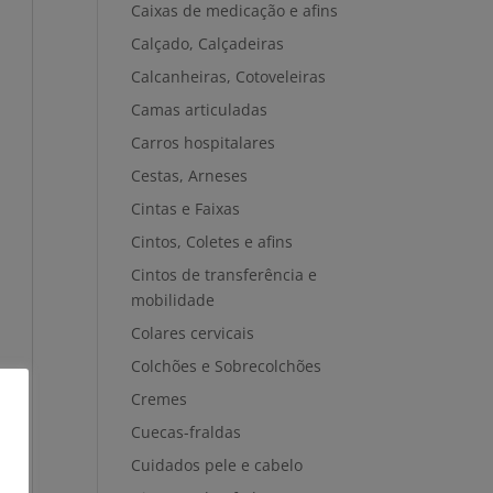
Caixas de medicação e afins
Calçado, Calçadeiras
Calcanheiras, Cotoveleiras
Camas articuladas
Carros hospitalares
Cestas, Arneses
Cintas e Faixas
Cintos, Coletes e afins
Cintos de transferência e
mobilidade
Colares cervicais
Colchões e Sobrecolchões
Cremes
Cuecas-fraldas
Cuidados pele e cabelo