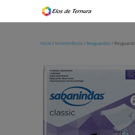
Início
/
Incontinência
/
Resguardos
/ Resguardo