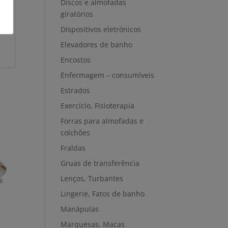
Discos e almofadas
giratórios
Dispositivos eletrónicos
Elevadores de banho
Encostos
Enfermagem – consumíveis
Estrados
Exercício, Fisioterapia
Forras para almofadas e
colchões
Fraldas
Gruas de transferência
Lenços, Turbantes
Lingerie, Fatos de banho
Manápulas
Marquesas, Macas