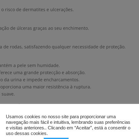
 risco de dermatites e ulcerações.
ação de úlceras graças ao seu enchimento.
a de rodas, satisfazendo qualquer necessidade de proteção.
mantém a pele sem humidade.
oferece uma grande protecção e absorção.
usão da urina e impede encharcamentos.
oporciona uma maior resistência à ruptura.
e suave.
 a 1550ml.
Usamos cookies no nosso site para proporcionar uma
navegação mais fácil e intuitiva, lembrando suas preferências
partir de 75€.
e visitas anteriores.. Clicando em “Aceitar”, está a consentir o
ar pessoalmente.
uso dessas cookies.