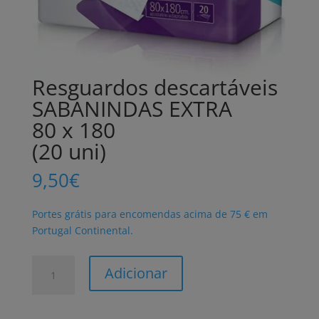
Resguardos descartáveis
SABANINDAS EXTRA
80 x 180
(20 uni)
9,50
€
Portes grátis para encomendas acima de 75 € em
Portugal Continental.
Quantidade
Adicionar
de
Resguardos
descartáveis