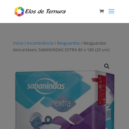
Início
/
Incontinência
/
Resguardos
/ Resguardos
descartáveis SABANINDAS EXTRA 80 x 180 (20 uni)