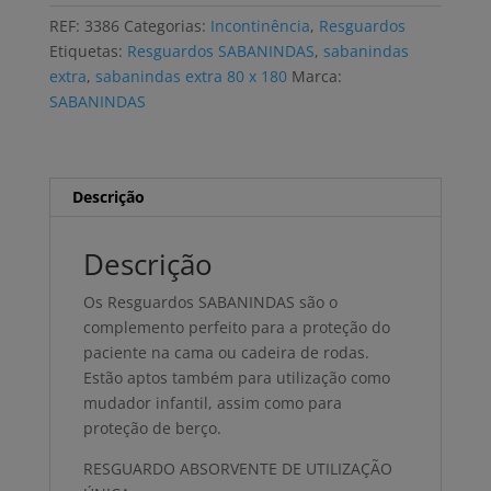
SABANINDAS
REF:
3386
Categorias:
Incontinência
,
Resguardos
EXTRA
Etiquetas:
Resguardos SABANINDAS
,
sabanindas
80
extra
,
sabanindas extra 80 x 180
Marca:
x
SABANINDAS
180
(20
uni)
Descrição
Descrição
Os Resguardos SABANINDAS são o
complemento perfeito para a proteção do
paciente na cama ou cadeira de rodas.
Estão aptos também para utilização como
mudador infantil, assim como para
proteção de berço.
RESGUARDO ABSORVENTE DE UTILIZAÇÃO