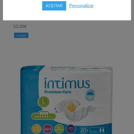
MAXI M
Personalizar
ACEITAR
(4x20 uni)
53,00
€
Comprar