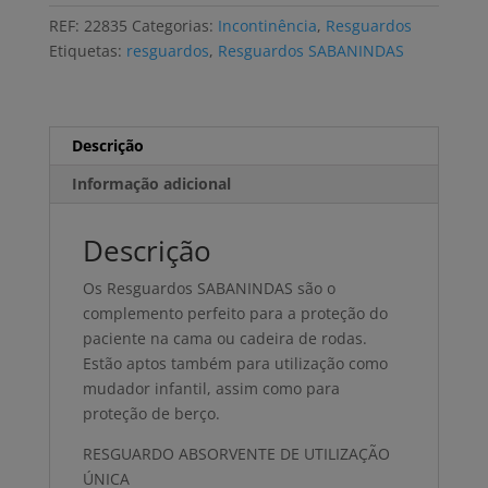
SABANINDAS
REF:
22835
Categorias:
Incontinência
,
Resguardos
NORMAL
Etiquetas:
resguardos
,
Resguardos SABANINDAS
60x60
(25
uni)
Descrição
Informação adicional
Descrição
Os Resguardos SABANINDAS são o
complemento perfeito para a proteção do
paciente na cama ou cadeira de rodas.
Estão aptos também para utilização como
mudador infantil, assim como para
proteção de berço.
RESGUARDO ABSORVENTE DE UTILIZAÇÃO
ÚNICA