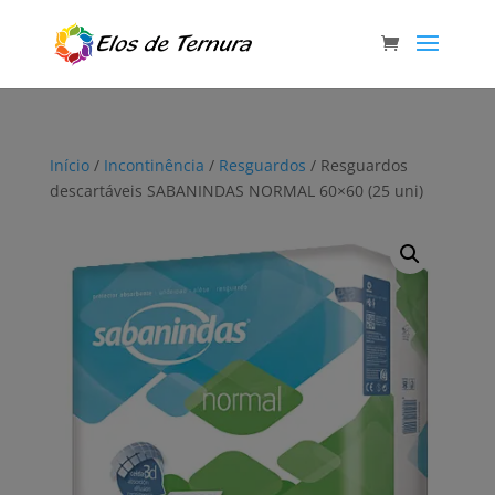
Início
/
Incontinência
/
Resguardos
/ Resguardos
descartáveis SABANINDAS NORMAL 60×60 (25 uni)