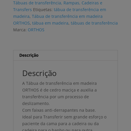
Tábuas de transferência, Rampas, Cadeiras e
madeira
Transfers
Etiquetas:
tábua de transferência em
ORTHOS
madeira
,
Tábua de transferência em madeira
ORTHOS
,
tábua em madeira
,
tábuas de transferência
Marca:
ORTHOS
Descrição
Descrição
A Tábua de transferência em madeira
ORTHOS é de cedro maciça e auxilia a
transferência por um processo de
deslizamento.
Com faixas anti-derrapantes na base.
Ideal para Transferir sem grande esforço o
paciente da cama para a cadeira ou da
cadeira para o banho ou para outra