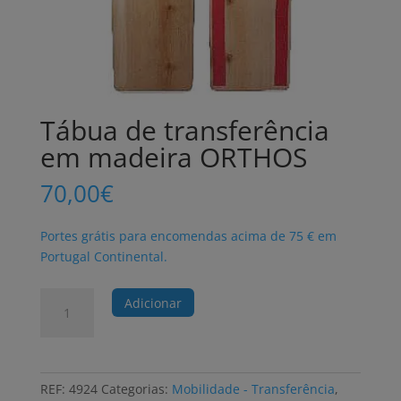
Tábua de transferência
em madeira ORTHOS
70,00
€
Portes grátis para encomendas acima de 75 € em
Portugal Continental.
Quantidade
Adicionar
de
Tábua
de
transferência
REF:
4924
Categorias:
Mobilidade - Transferência
,
em