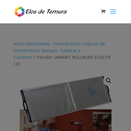
Início
/
Mobilidade - Transferência
/
Tábuas de
transferência, Rampas, Cadeiras e
Transfers
/ Transfer SAMARIT ROLLBORD ECOLITE
120