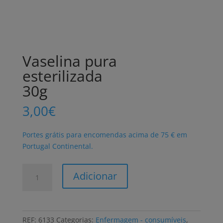
Vaselina pura
esterilizada
30g
3,00
€
Portes grátis para encomendas acima de 75 € em
Portugal Continental.
Quantidade
Adicionar
de
Vaselina
pura
esterilizada
REF:
6133
Categorias:
Enfermagem - consumíveis
,