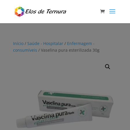
Início
/
Saúde - Hospitalar
/
Enfermagem -
consumíveis
/ Vaselina pura esterilizada 30g