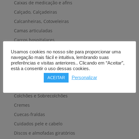
Caixas de medicação e afins
Calçado, Calçadeiras
Calcanheiras, Cotoveleiras
Camas articuladas
Carros hospitalares
Cestas, Arneses
Usamos cookies no nosso site para proporcionar uma
navegação mais fácil e intuitiva, lembrando suas
Cintas e Faixas
preferências e visitas anteriores.. Clicando em “Aceitar”,
Cintos, Coletes e afins
está a consentir o uso dessas cookies.
Cintos de transferência e mobilidade
Personalizar
ACEITAR
Colares cervicais
Colchões e Sobrecolchões
Cremes
Cuecas-fraldas
Cuidados pele e cabelo
Discos e almofadas giratórios