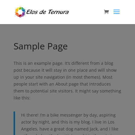
Sample Page
This is an example page. It’s different from a blog
post because it will stay in one place and will show
up in your site navigation (in most themes). Most
people start with an About page that introduces
them to potential site visitors. It might say something
like this:
Hi there! I’m a bike messenger by day, aspiring
actor by night, and this is my blog. I live in Los
Angeles, have a great dog named Jack, and I like