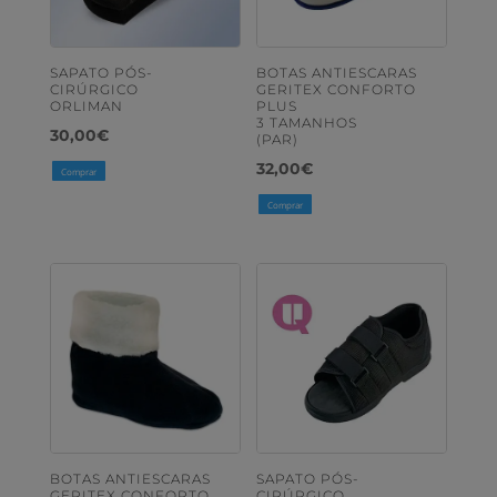
SAPATO PÓS-
BOTAS ANTIESCARAS
CIRÚRGICO
GERITEX CONFORTO
ORLIMAN
PLUS
3 TAMANHOS
30,00
€
(PAR)
32,00
€
Comprar
Comprar
BOTAS ANTIESCARAS
SAPATO PÓS-
GERITEX CONFORTO
CIRÚRGICO