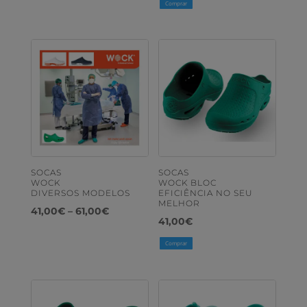
Comprar
SOCAS
SOCAS
WOCK
WOCK BLOC
DIVERSOS MODELOS
EFICIÊNCIA NO SEU
MELHOR
Price
41,00
€
–
61,00
€
41,00
€
range:
Comprar
41,00€
through
61,00€