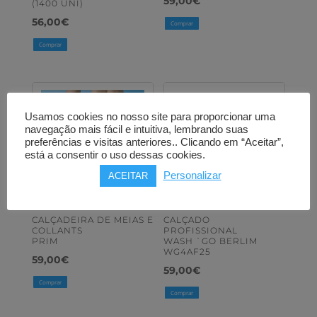
59,00
€
(1400 UNI)
56,00
€
Comprar
Comprar
Usamos cookies no nosso site para proporcionar uma
navegação mais fácil e intuitiva, lembrando suas
preferências e visitas anteriores.. Clicando em “Aceitar”,
está a consentir o uso dessas cookies.
Personalizar
ACEITAR
CALÇADEIRA DE MEIAS E
CALÇADO
COLLANTS
PROFISSIONAL
PRIM
WASH `GO BERLIM
WG4AF25
59,00
€
59,00
€
Comprar
Comprar