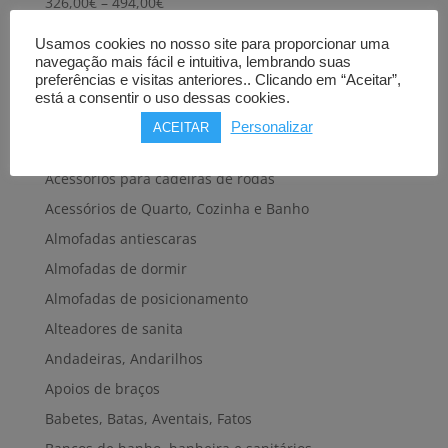
Price
326,00
€
–
494,00
€
range:
Usamos cookies no nosso site para proporcionar uma
326,00€
navegação mais fácil e intuitiva, lembrando suas
through
preferências e visitas anteriores.. Clicando em “Aceitar”,
494,00€
está a consentir o uso dessas cookies.
Personalizar
ACEITAR
Produtos Loja
Acessórios para cadeiras de rodas
Acessórios de Quarto, Cozinha e Banho
Almofadas antiescaras
Almofadas de dormir
Almofadas de posicionamento
Alteadores de sanita
Andadeiras, Andarilhos
Apoios de braços
Babetes, Batas, Aventais, Fatos