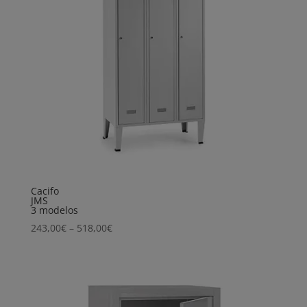
Cacifo
JMS
3 modelos
Price
243,00
€
–
518,00
€
range:
243,00€
through
518,00€