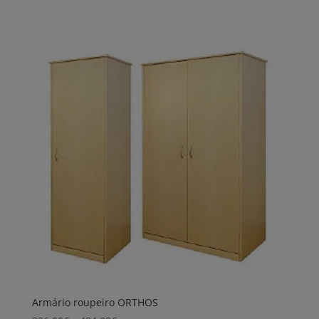
range:
436,00€
through
463,00€
Armário roupeiro ORTHOS