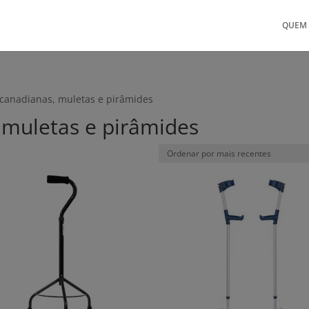
QUEM
 canadianas, muletas e pirâmides
 muletas e pirâmides