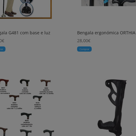
ala G481 com base e luz
Bengala ergonómica ORTHIA
0
€
28,00
€
rar
Comprar