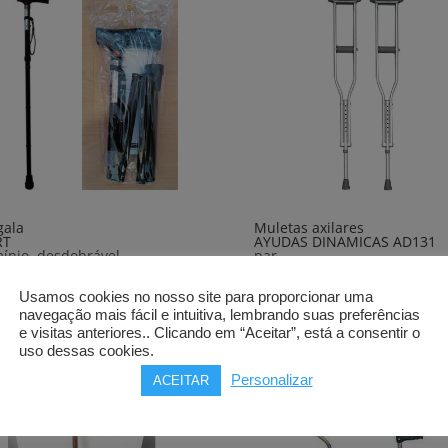
gala
Muletas axilares
RT
AYUDAS DINAMICAS AD131
ínio, desdobrável
par
0
€
61,00
€
Usamos cookies no nosso site para proporcionar uma
rar
Comprar
navegação mais fácil e intuitiva, lembrando suas preferências
e visitas anteriores.. Clicando em “Aceitar”, está a consentir o
uso dessas cookies.
Personalizar
ACEITAR