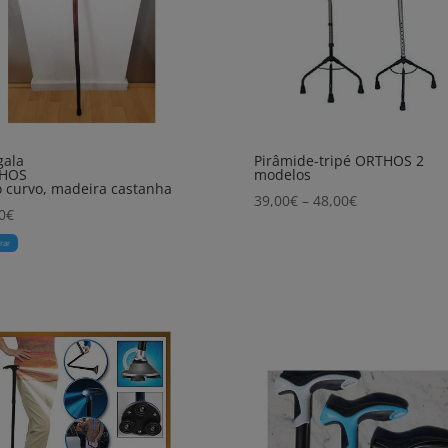
gala
Pirâmide-tripé ORTHOS 2
HOS
modelos
 curvo, madeira castanha
Price
39,00
€
–
48,00
€
0
€
range:
39,00€
rar
through
48,00€