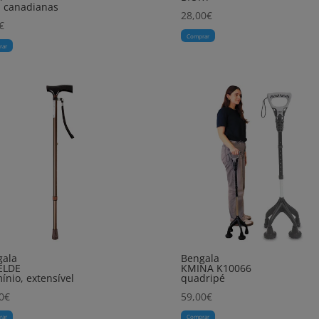
 canadianas
28,00
€
€
Comprar
rar
gala
Bengala
ELDE
KMINA K10066
ínio, extensível
quadripé
0
€
59,00
€
rar
Comprar