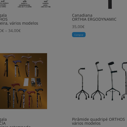
gala
Canadiana
HOS
ORTHIA ERGODYNAMIC
ira, vários modelos
35,00
€
Price
0
€
–
34,00
€
Comprar
range:
11,00€
through
34,00€
gala
Pirâmide quadripé ORTHOS
CÍA
vários modelos