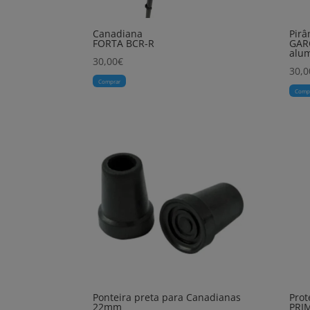
Canadiana
Pirâ
FORTA BCR-R
GAR
alum
30,00
€
30,0
Comprar
Comp
Ponteira preta para Canadianas
Prot
22mm
PRI