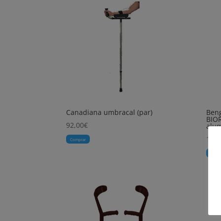
Canadiana umbracal (par)
Ben
BIO
92,00
€
alum
18,0
Comprar
Comp