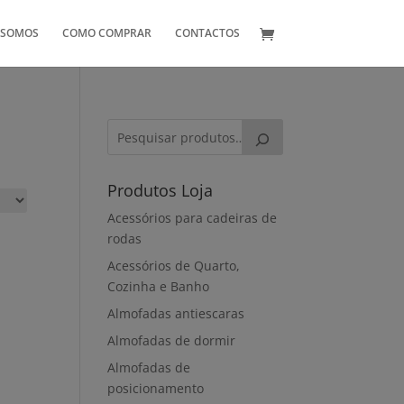
 SOMOS
COMO COMPRAR
CONTACTOS
Produtos Loja
Acessórios para cadeiras de
rodas
Acessórios de Quarto,
Cozinha e Banho
Almofadas antiescaras
Almofadas de dormir
Almofadas de
posicionamento