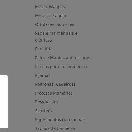
Meias, Mangas
Mesas de apoio
Ortóteses, Suportes
Pedaleiras manuais e
elétricas
Pediatria
Peles e Mantas anti-escaras
Pensos para incontinência
Pijamas
Poltronas, Cadeirões
Próteses Mamárias
Resguardos
Scooters
Suplementos nutricionais
Tábuas de banheira