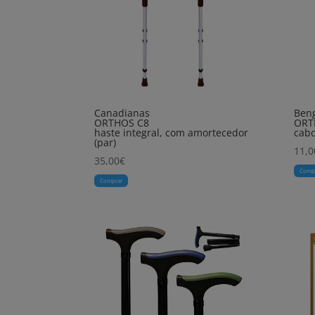
Canadianas
Ben
ORTHOS C8
ORT
haste integral, com amortecedor
cabo
(par)
11,0
35,00
€
Comp
Comprar