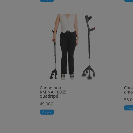
Canadiana
Can
KMINA 10065
amor
quadripé
55,0
49,00
€
Comp
Comprar