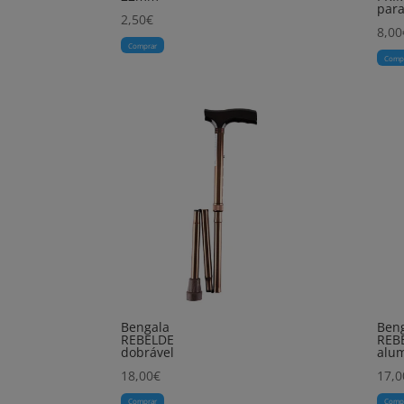
para
2,50
€
8,00
Comprar
Comp
Bengala
Ben
REBELDE
REB
dobrável
alum
18,00
€
17,0
Comprar
Comp