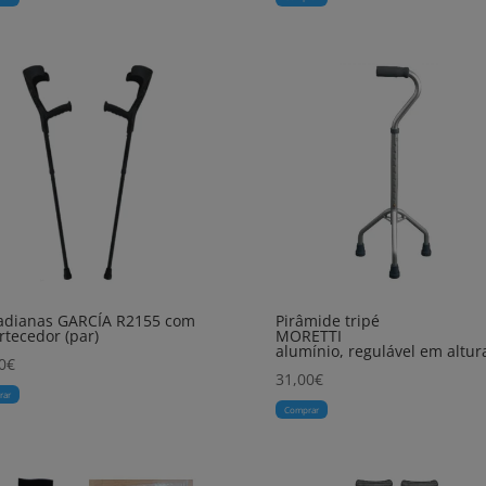
adianas GARCÍA R2155 com
Pirâmide tripé
tecedor (par)
MORETTI
alumínio, regulável em altur
0
€
31,00
€
rar
Comprar