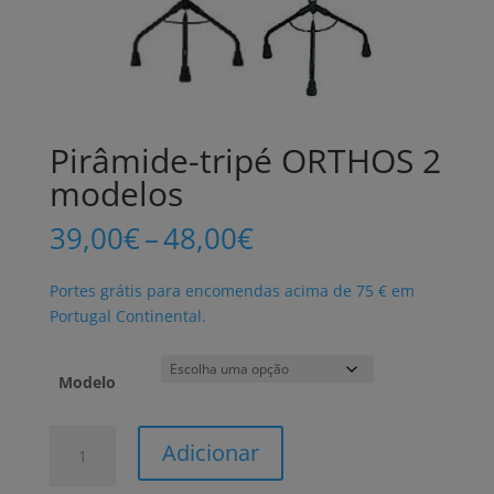
Pirâmide-tripé ORTHOS 2
modelos
Price
39,00
€
–
48,00
€
range:
39,00€
Portes grátis para encomendas acima de 75 € em
through
Portugal Continental.
48,00€
Modelo
Quantidade
Adicionar
de
Pirâmide-