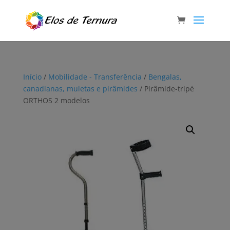
Início
/
Mobilidade - Transferência
/
Bengalas,
canadianas, muletas e pirâmides
/ Pirâmide-tripé
ORTHOS 2 modelos