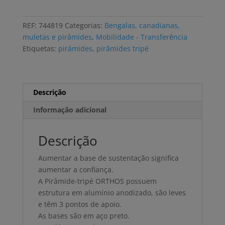
tripé
ORTHOS
REF:
744819
Categorias:
Bengalas, canadianas,
2
muletas e pirâmides
,
Mobilidade - Transferência
modelos
Etiquetas:
pirâmides
,
pirâmides tripé
Descrição
Informação adicional
Descrição
Aumentar a base de sustentação significa
aumentar a confiança.
A Pirâmide-tripé ORTHOS possuem
estrutura em alumínio anodizado, são leves
e têm 3 pontos de apoio.
As bases são em aço preto.