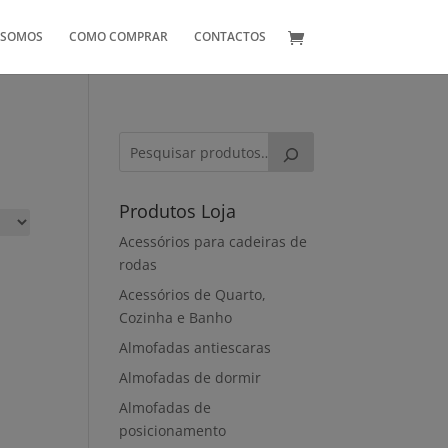
 SOMOS
COMO COMPRAR
CONTACTOS
Produtos Loja
Acessórios para cadeiras de
rodas
Acessórios de Quarto,
Cozinha e Banho
Almofadas antiescaras
Almofadas de dormir
Almofadas de
posicionamento