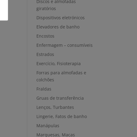
Discos e almofadas
giratórios
Dispositivos eletrónicos
Elevadores de banho
Encostos
Enfermagem – consumíveis
Estrados
Exercício, Fisioterapia
Forras para almofadas e
colchões
Fraldas
Gruas de transferência
Lenços, Turbantes
Lingerie, Fatos de banho
Manápulas
Marquesas, Macas