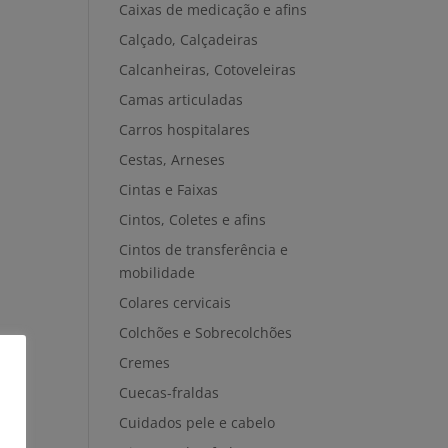
Caixas de medicação e afins
Calçado, Calçadeiras
Calcanheiras, Cotoveleiras
Camas articuladas
Carros hospitalares
Cestas, Arneses
Cintas e Faixas
Cintos, Coletes e afins
Cintos de transferência e
mobilidade
Colares cervicais
Colchões e Sobrecolchões
Cremes
Cuecas-fraldas
Cuidados pele e cabelo