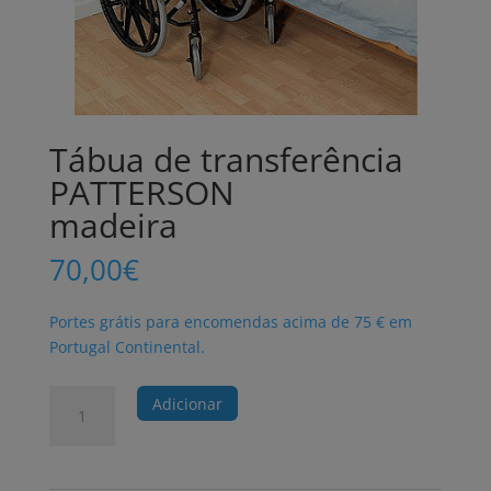
Tábua de transferência
PATTERSON
madeira
70,00
€
Portes grátis para encomendas acima de 75 € em
Portugal Continental.
Quantidade
Adicionar
de
Tábua
de