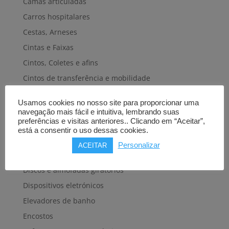
Camas articuladas
Carros hospitalares
Cestas, Arneses
Cintas e Faixas
Cintos, Coletes e afins
Cintos de transferência e mobilidade
Colares cervicais
Usamos cookies no nosso site para proporcionar uma
Colchões e Sobrecolchões
navegação mais fácil e intuitiva, lembrando suas
preferências e visitas anteriores.. Clicando em “Aceitar”,
Cremes
está a consentir o uso dessas cookies.
Cuecas-fraldas
Personalizar
ACEITAR
Cuidados pele e cabelo
Discos e almofadas giratórios
Dispositivos eletrónicos
Elevadores de banho
Encostos